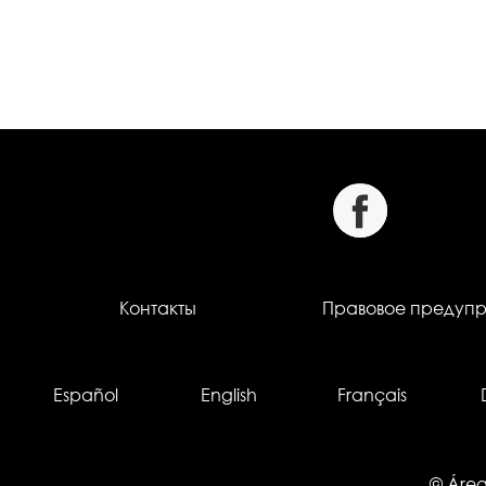
Контакты
Правовое предуп
Español
English
Français
© Área