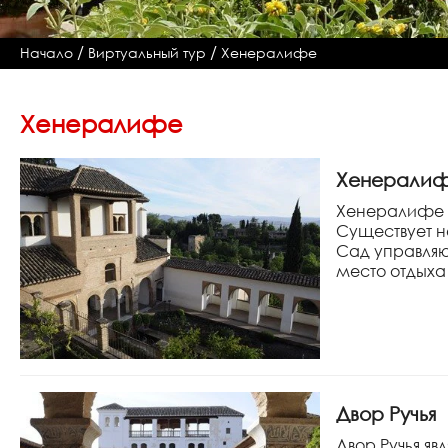
/
/
Начало
Виртуальный тур
Хенералифе
Хенералифе
Хенерали
Хенералифе 
Существует н
Сад управляющ
место отдыха
Двор Ручья
Двор Ручья я