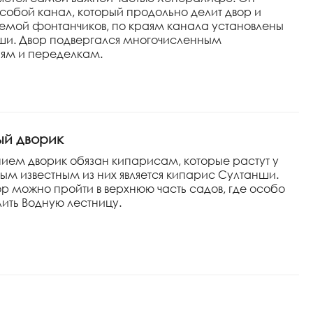
 собой канал, который продольно делит двор и
емой фонтанчиков, по краям канала установлены
ши. Двор подвергался многочисленным
ям и переделкам.
ый дворик
ием дворик обязан кипарисам, которые растут у
ым известным из них является кипарис Султанши.
ор можно пройти в верхнюю часть садов, где особо
лить Водную лестницу.