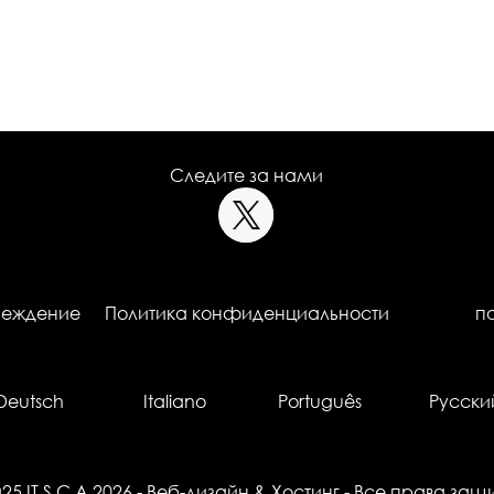
Следите за нами
реждение
Политика конфиденциальности
п
Deutsch
Italiano
Português
Русски
25 IT S.C.A 2026
-
Веб-дизайн
&
Хостинг
- Все права за