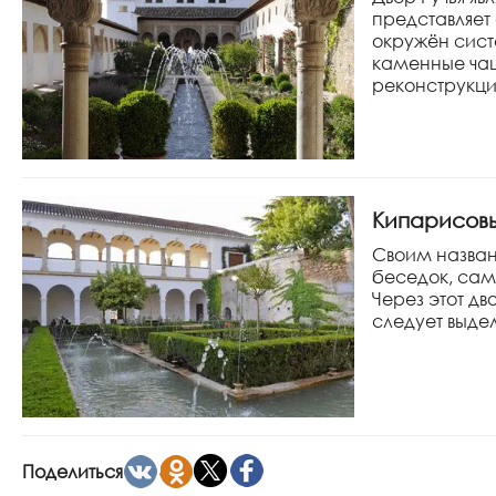
представляет
окружён сист
каменные ча
реконструкци
Кипарисов
Своим назван
беседок, сам
Через этот дв
следует выде
Поделиться