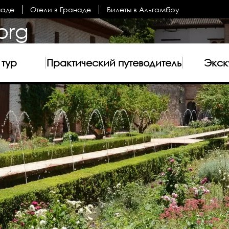
наде
Отели в Гранаде
Билеты в Альгамбру
org
 тур
Практический путеводитель
Экск