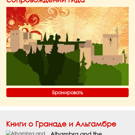
Бронировать
Книги о Гранаде и Альгамбре
Alhambra and the