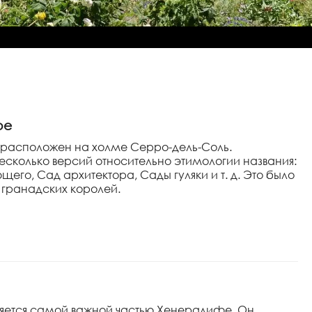
фе
расположен на холме Серро-дель-Соль.
есколько версий относительно этимологии названия:
его, Сад архитектора, Сады гуляки и т. д. Это было
 гранадских королей.
вляется самой важной частью Хенералифе. Он