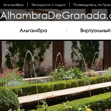
Альгамбра
Экскурсии с гидом
Путеводитель по Гра
AlhambraDeGranada.
Альгамбра
Виртуальный