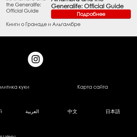
Generalife: Official Guide
Подробнее
Книги о Гранаде и Альгамбре
олитика куки
Карта сайта
й
العربية
中文
日本語
щищены