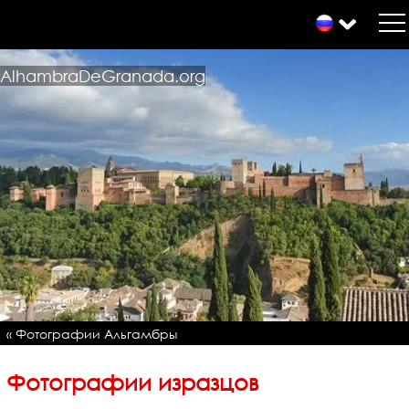
AlhambraDeGranada.org
« Фотографии Альгамбры
Фотографии изразцов