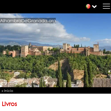
AlhambraDeGranada.org
« Início
Livros