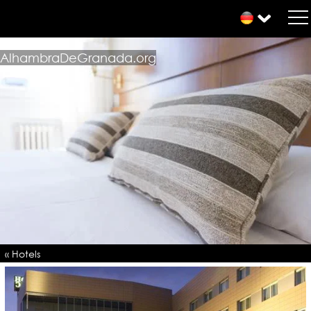
AlhambraDeGranada.org
« Hotels