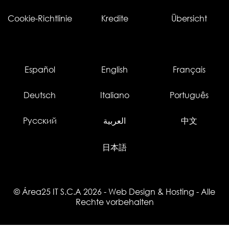
Cookie-Richtlinie
Kredite
Übersicht
Español
English
Français
Deutsch
Italiano
Português
Русский
العربية
中文
日本語
© Área25 IT S.C.A 2026
-
Web Design
&
Hosting
- Alle
Rechte vorbehalten