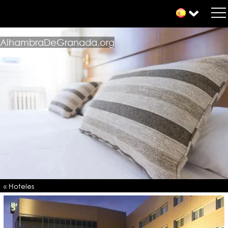
AlhambraDeGranada.org
« Hoteles