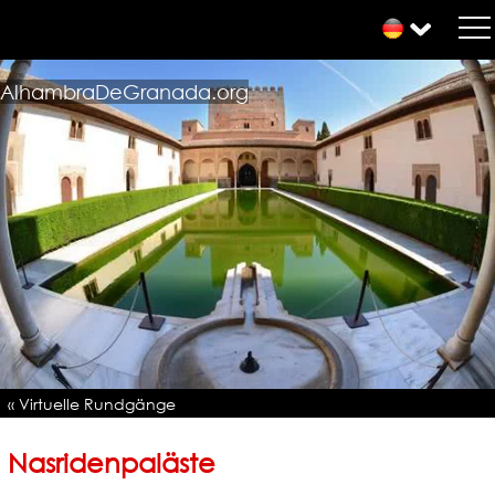
AlhambraDeGranada.org
« Virtuelle Rundgänge
Nasridenpaläste