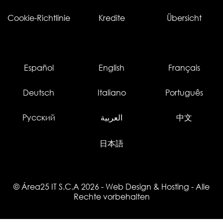
Cookie-Richtlinie
Kredite
Übersicht
Español
English
Français
Deutsch
Italiano
Português
Русский
العربية
中文
日本語
© Área25 IT S.C.A 2026
-
Web Design
&
Hosting
- Alle
Rechte vorbehalten