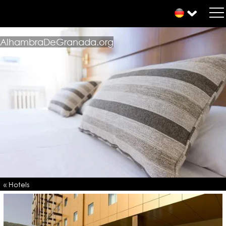
AlhambraDeGranada.org
« Hotels