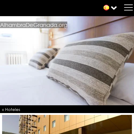
AlhambraDeGranada.org
« Hoteles