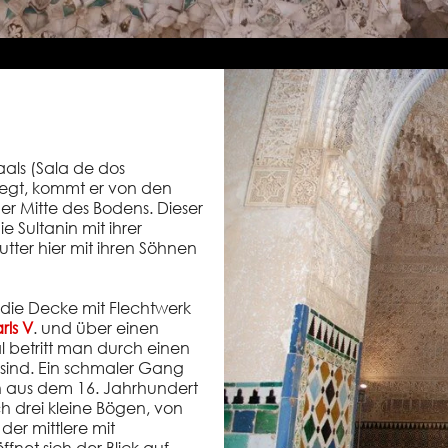
ls (Sala de dos
egt, kommt er von den
r Mitte des Bodens. Dieser
 Sultanin mit ihrer
tter hier mit ihren Söhnen
die Decke mit Flechtwerk
ls V
. und über einen
 betritt man durch einen
l sind. Ein schmaler Gang
n aus dem 16. Jahrhundert
h drei kleine Bögen, von
er mittlere mit