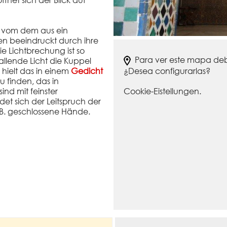
ffnet sich der Blick auf
, vom dem aus ein
en beeindruckt durch ihre
ie Lichtbrechung ist so
Para ver este mapa debe
fallende Licht die Kuppel
¿Desea configurarlas?
hielt das in einem
Gedicht
 finden, das in
Cookie-Eistellungen.
d mit feinster
det sich der Leitspruch der
. B. geschlossene Hände.