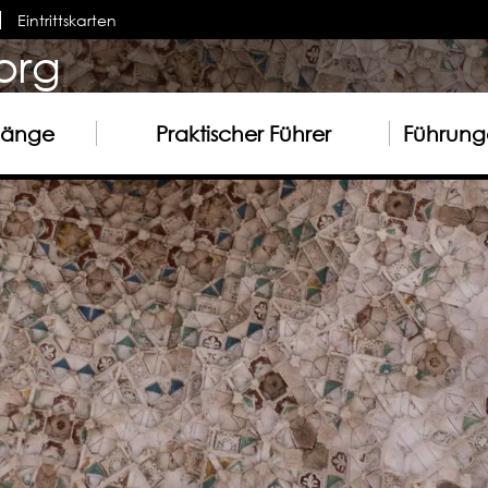
Eintrittskarten
org
gänge
Praktischer Führer
Führunge