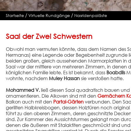
/
/
Startseite
Virtuelle Rundgänge
Nasridenpaläste
Saal der Zwei Schwestern
Obwohl man vermuten könnte, dass dem Namen des Saa
Hermanas) eine Legende oder Begebenheit zugrunde li
beiden großen, gleich aussehenden Marmorplatten in de
Saal war der mittlere von mehreren Zimmern, in denen die
königlichen Familie lebte. Es ist bekannt, dass
Boabdils
Mu
wohnte, nachdem
Muley Hassan
sie verstoßen hatte.
Mohammed V.
ließ diesen Saal quadratisch bauen und 
ornamentieren. Die Alkoven sind mit den
Gemächern Kar
Balkon auch mit den
Partal-Gärten
verbunden. Den Saal
gerillten Halbkreisbogen, dessen Holztüren noch origina
führt zu den oberen Zimmern, deren geschnitzte Decke
sind. Zur Kammer des Aussichtsturmes gelangt man durc
denen die äußeren mit Stalaktiten geschmückt sind und d