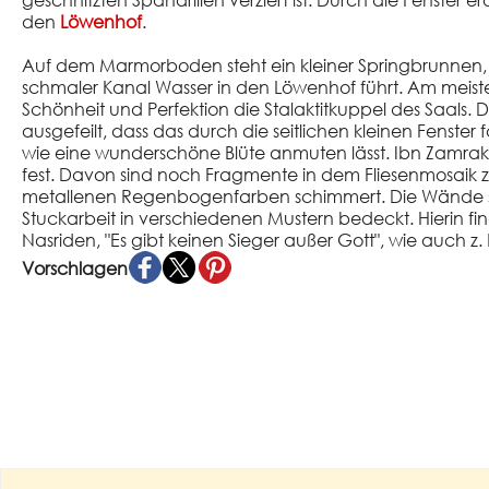
geschnitzten Spandrillen verziert ist. Durch die Fenster erö
den
Löwenhof
.
Auf dem Marmorboden steht ein kleiner Springbrunnen
schmaler Kanal Wasser in den Löwenhof führt. Am meist
Schönheit und Perfektion die Stalaktitkuppel des Saals. D
ausgefeilt, dass das durch die seitlichen kleinen Fenster 
wie eine wunderschöne Blüte anmuten lässt. Ibn Zamrak 
fest. Davon sind noch Fragmente in dem Fliesenmosaik zu
metallenen Regenbogenfarben schimmert. Die Wände sin
Stuckarbeit in verschiedenen Mustern bedeckt. Hierin fin
Nasriden, "Es gibt keinen Sieger außer Gott", wie auch z
Vorschlagen