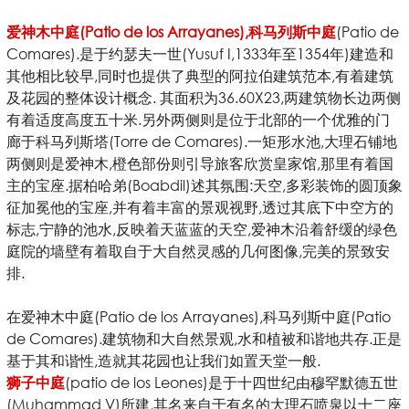
爱神木中庭(Patio de los Arrayanes),科马列斯中庭
(Patio de
Comares).是于约瑟夫一世(Yusuf I,1333年至1354年)建造和
其他相比较早,同时也提供了典型的阿拉伯建筑范本,有着建筑
及花园的整体设计概念. 其面积为36.60X23,两建筑物长边两侧
有着适度高度五十米.另外两侧则是位于北部的一个优雅的门
廊于科马列斯塔(Torre de Comares).一矩形水池,大理石铺地
两侧则是爱神木,橙色部份则引导旅客欣赏皇家馆,那里有着国
主的宝座.据柏哈弟(Boabdil)述其氛围:天空,多彩装饰的圆顶象
征加冕他的宝座,并有着丰富的景观视野,透过其底下中空方的
标志,宁静的池水,反映着天蓝蓝的天空,爱神木沿着舒缓的绿色
庭院的墙壁有着取自于大自然灵感的几何图像,完美的景致安
排.
在爱神木中庭(Patio de los Arrayanes),科马列斯中庭(Patio
de Comares).建筑物和大自然景观,水和植被和谐地共存.正是
基于其和谐性,造就其花园也让我们如置天堂一般.
狮子中庭
(patio de los Leones)是于十四世纪由穆罕默德五世
(Muhammad V)所建,其名来自于有名的大理石喷泉以十二座