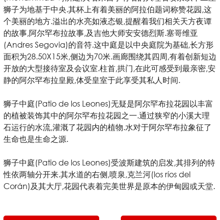
狮子为地基于中央.其杯上有着美丽的阿拉伯题词称赞花园,这
个美丽的地方.溢出的水亮如液态银,提醒着我们相关天方夜谭
的故事,阿尔罕布拉故事,及吉他大师安安德烈斯.塞哥维亚
(Andres Segovia)的音符.这中庭是以中央庭院为基础,长方形
面积为28.50X15米,侧边为70米.画廊围绕其四周,有着创新短边
开放的大型接待室及会议室.柱首,拱门,在此可感受到最亲密,安
静的阿尔罕布拉皇殿,体受皇室于此享受其私人时间.
狮子中庭(Patio de los Leones)无疑是阿尔罕布拉花园以丰富
的植被装饰其中的阿尔罕布拉花园之一.通过狭窄的小溪大理
石运行的水流,灌溉了花园内的植物.水对于阿尔罕布拉象征了
生命也是生命之源.
狮子中庭(Patio de los Leones)受波斯建筑的启发,其排列的特
性依两轴分开来.其水道的右侧,喷泉,克兰河(los ríos del
Corán)及其大厅,花园代表着完美世界是原本的伊甸园或天堂.