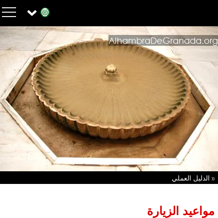
AlhambraDeGranada.org
« الدليل العملي
مواعيد الزيارة