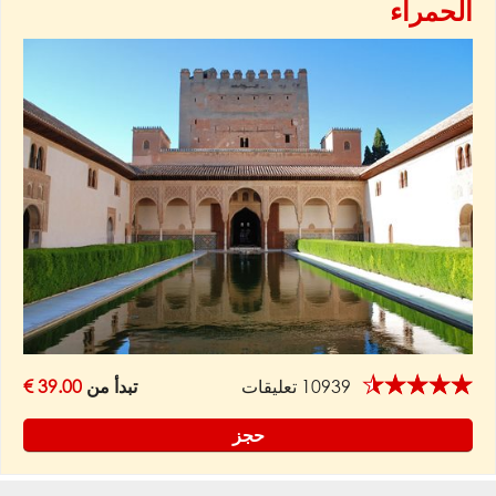
الحمراء
★★★★★
10939 تعليقات
تبدأ من
39.00 €
حجز