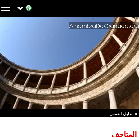
AlhambraDeGranada.org
« الدليل العملي
المتاحف