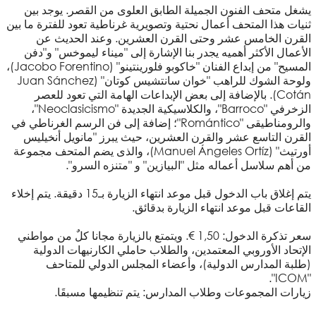
يشغل متحف الفنون الجميلة الطابق العلوى من القصر. يوجد بين
ثنيات هذا المتحف أعمال نحتية وتصويرية غرناطية تعود للفترة ما بين
القرن الخامس عشر وحتى القرن العشرين. وعند الحديث عن
الأعمال الأكثر أهميه يجدر بنا الإشارة إلى "ميناء ليموخس" و"دفن
المسيح" من إبداع الفنان "خاكوبو فلورينتينو" (Jacobo Forentino)،
ولوحة الشوك للراهب "خوان سانتشيس كوتان" (Juan Sánchez
Cotán). بالإضافة إلى بعض الإبداعات الهامة التي تعود للعصر
الزخرفي "Barroco"، والكلاسيكية الجديدة "Neoclasicismo"،
والرومناطيقى "Romántico"؛ إضافة إلى فن الرسم الغرناطي في
القرن التاسع عشر والقرن العشرين، حيث يبرز "مانويل أنخيليس
أورتيث" (Manuel Ángeles Ortíz)، والذى يضم المتحف مجموعة
من أهم سلاسل أعماله مثل "البيازين" و "متنزه السرو".
يتم إغلاق باب الدخول قبل موعد انتهاء الزيارة بـ15 دقيقة. يتم إخلاء
القاعات قبل موعد انتهاء الزيارة بدقائق.
سعر تذكرة الدخول: 1,50 €. ويتمتع بالزيارة مجانا كلٌ من مواطني
الإتحاد الأوروبي المعتمدين، والطلاب حاملي الكارنيهات الدولية
(طلبة المدارس الدولية)، وأعضاء المجلس الدولي للمتاحف
"ICOM".
زيارات المجموعات وطلاب المدارس: يتم تنظيمها مسبقَا.