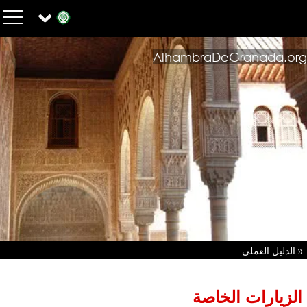
AlhambraDeGranada.org
« الدليل العملي
الزيارات الخاصة