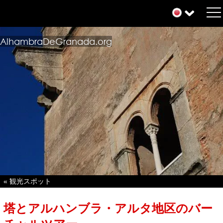
AlhambraDeGranada.org
« 観光スポット
塔とアルハンブラ・アルタ地区のバー