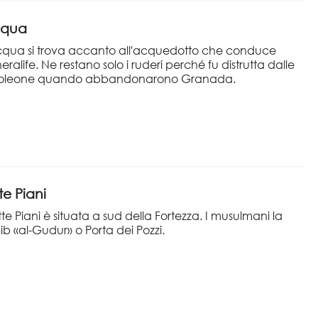
Acqua
Acqua si trova accanto all'acquedotto che conduce
ralife. Ne restano solo i ruderi perché fu distrutta dalle
poleone quando abbandonarono Granada.
te Piani
tte Piani è situata a sud della Fortezza. I musulmani la
 «al-Gudur» o Porta dei Pozzi.