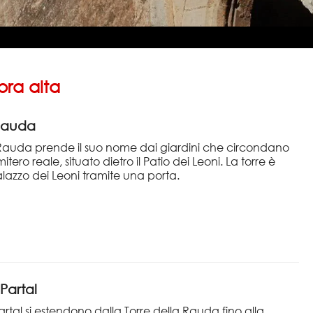
mbra alta
 Rauda
 Rauda prende il suo nome dai giardini che circondano
imitero reale, situato dietro il Patio dei Leoni. La torre è
alazzo dei Leoni tramite una porta.
 Partal
Partal si estendono dalla Torre della Rauda fino alla