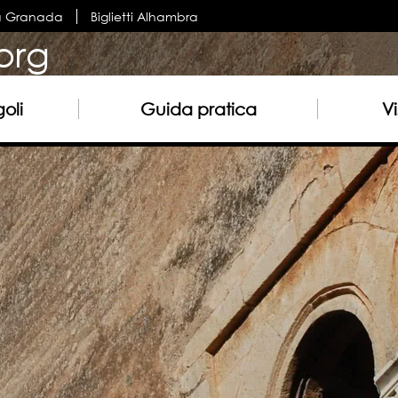
a Granada
Biglietti Alhambra
org
oli
Guida pratica
Vi