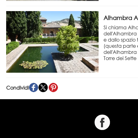
Alhambra A
Si chiama Alh
dell'Alhambra
e dallo spazio 
(questa parte 
dell'Alhambra è 
Torre dei Sette 
Condividi