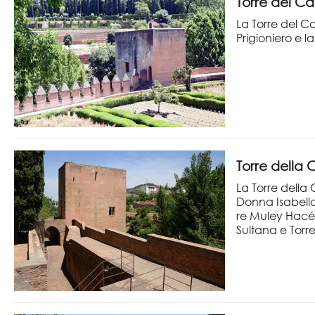
Torre del Ca
La Torre del 
Prigioniero e l
Torre della 
La Torre della
Donna Isabella 
re Muley Hacén
Sultana e Torre