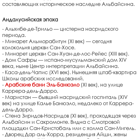
составляющих историческое наследие Альбайсина.
Андалусийская эпоха
- Альхибе-де-Трильо — цистерна насридского
периода.
- Минарет Альморабитун (XI век) — сегодня
колокольня церкви Сан-Хосе.
- Минарет церкви Сан-Хуан-де-лос-Рейес (XIII век).
- Дом Сафры — испано-мусульманский дом XIV
века, ныне Центр интерпретации Альбайсина.
- Каса-дель-Чапис (XVI век). Нынешняя штаб-квартира
Школы арабских исследований.
-
Арабские бани Эль-Банюэло
(XI век), на улице
Каррера-дель-Дарро.
- Маристан — бывший насридский госпиталь (XIV
век) на улице Калье Банюэло, недалеко от Каррера-
дель-Дарро.
- Стена Зиридов-Насридов (XI век), проходящая через
Альбайсин и Сакромонте. Видна с Смотровой
площадки Сан-Кристобаль или с холма Сан-Мигель.
- Дворец Дар аль-Хорра, резиденция Айши, жены