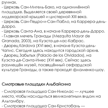
руинах.
- Церковь Сан-Мигель-Бахо, на одноимённой
площадке. Выделяется своей деревянной
мудехарской крышей и цистерной XIII века.
- Церковь Сан-Педро-и-Сан-Пабло, на Каррера-дель-
Дарро.
- Церковь Санта-Ана, в начале Каррера-дель-Дарро.
- Главная мечеть Гранады (Mezquita Mayor de
Granada, 2003), на Куэста-де-лас-Кабрас.
- Дворец Кórdova (XVI век), в начале Куэста-дель-
Чапис. Сегодня здесь находится городской архив.
- Дворец Забытых (Palacio de los Olvidados), на
Куэста-де-Санта-Инес (XVI век). Сейчас здесь
размещён музей, посвящённый сефардской
культуре Гранады, а также проходят фламенко-шоу.
Смотровые площадки Альбайсина
- Смотровая площадка Сан-Николас — лучшее
место, чтобы насладиться великолепным видом на
Альгамбру.
- Смотровая площадка Сан-Кристобаль —