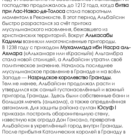
господство продолжалось до 1212 года, когда
битва
при Лас-Навас-де-Толоса
стала поворотным
моментом в Реконкисте. В этот период Альбайсин
быстро разрастался за счёт притока
мусульманского населения, бежавшего из
христианских территорий. Вокруг
Алькасабы
Кадимы
возникли многочисленные пригороды.
В 1238 году с приходом
Мухаммада ибн Насра аль-
Ахмара
(«Альхамар» или «Красный») Альгамбра
стала новой столицей, а Альбайсин утратил своё
политическое значение. Началось последнее
мусульманское правление в Гранаде и на всём
Западе —
Назридское королевство Гранады
.
Тем не менее, Альбайсин продолжал расти и
утвердился как самый густонаселённый и важный
пригород Гранады. Здесь были собственные бани и
большая мечеть (альхама), а также определённая
автономия. Для защиты района султан
Юсуф I
приказал построить оборонительную стену,
известную как ограда Дон Гонсало, превратив
Альбайсин в укреплённый город внутри Гранады.
После прибытия Католических королей в Гранаду в