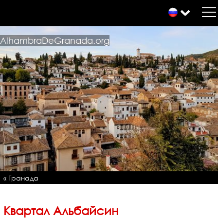
AlhambraDeGranada.org
« Гранада
Квартал Альбайсин