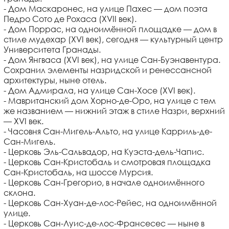
- Дом Маскаронес, на улице Пахес — дом поэта
Педро Сото де Рохаса (XVII век).
- Дом Поррас, на одноимённой площадке — дом в
стиле мудехар (XVI век), сегодня — культурный центр
Университета Гранады.
- Дом Янгваса (XVI век), на улице Сан-Буэнавентура.
Сохранил элементы назридской и ренессансной
архитектуры, ныне отель.
- Дом Адмирала, на улице Сан-Хосе (XVI век).
- Мавританский дом Хорно-де-Оро, на улице с тем
же названием — нижний этаж в стиле Назри, верхний
— XVI век.
- Часовня Сан-Мигель-Альто, на улице Карриль-де-
Сан-Мигель.
- Церковь Эль-Сальвадор, на Куэста-дель-Чапис.
- Церковь Сан-Кристобаль и смотровая площадка
Сан-Кристобаль, на шоссе Мурсия.
- Церковь Сан-Грегорио, в начале одноимённого
склона.
- Церковь Сан-Хуан-де-лос-Рейес, на одноимённой
улице.
- Церковь Сан-Луис-де-лос-Франсесес — ныне в