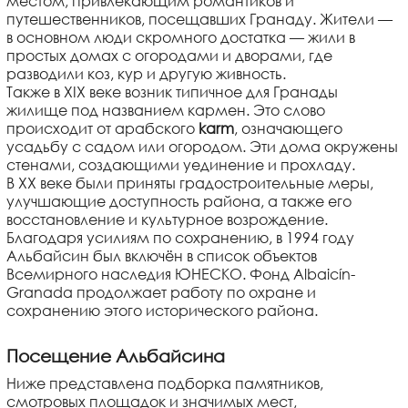
местом, привлекающим романтиков и
путешественников, посещавших Гранаду. Жители —
в основном люди скромного достатка — жили в
простых домах с огородами и дворами, где
разводили коз, кур и другую живность.
Также в XIX веке возник типичное для Гранады
жилище под названием кармен. Это слово
происходит от арабского
karm
, означающего
усадьбу с садом или огородом. Эти дома окружены
стенами, создающими уединение и прохладу.
В XX веке были приняты градостроительные меры,
улучшающие доступность района, а также его
восстановление и культурное возрождение.
Благодаря усилиям по сохранению, в 1994 году
Альбайсин был включён в список объектов
Всемирного наследия ЮНЕСКО. Фонд Albaicín-
Granada продолжает работу по охране и
сохранению этого исторического района.
Посещение Альбайсина
Ниже представлена подборка памятников,
смотровых площадок и значимых мест,