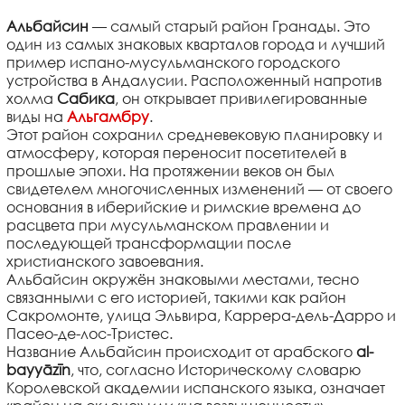
Альбайсин
— самый старый район Гранады. Это
один из самых знаковых кварталов города и лучший
пример испано-мусульманского городского
устройства в Андалусии. Расположенный напротив
холма
Сабика
, он открывает привилегированные
виды на
Альгамбру
.
Этот район сохранил средневековую планировку и
атмосферу, которая переносит посетителей в
прошлые эпохи. На протяжении веков он был
свидетелем многочисленных изменений — от своего
основания в иберийские и римские времена до
расцвета при мусульманском правлении и
последующей трансформации после
христианского завоевания.
Альбайсин окружён знаковыми местами, тесно
связанными с его историей, такими как район
Сакромонте, улица Эльвира, Каррера-дель-Дарро и
Пасео-де-лос-Тристес.
Название Альбайсин происходит от арабского
al-
bayyāzīn
, что, согласно Историческому словарю
Королевской академии испанского языка, означает