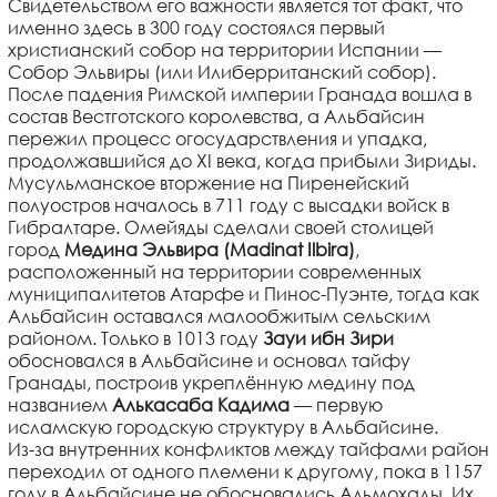
Свидетельством его важности является тот факт, что
именно здесь в 300 году состоялся первый
христианский собор на территории Испании —
Собор Эльвиры (или Илиберританский собор).
После падения Римской империи Гранада вошла в
состав Вестготского королевства, а Альбайсин
пережил процесс огосударствления и упадка,
продолжавшийся до XI века, когда прибыли Зириды.
Мусульманское вторжение на Пиренейский
полуостров началось в 711 году с высадки войск в
Гибралтаре. Омейяды сделали своей столицей
город
Медина Эльвира (Madinat Ilbira)
,
расположенный на территории современных
муниципалитетов Атарфе и Пинос-Пуэнте, тогда как
Альбайсин оставался малообжитым сельским
районом. Только в 1013 году
Зауи ибн Зири
обосновался в Альбайсине и основал тайфу
Гранады, построив укреплённую медину под
названием
Алькасаба Кадима
— первую
исламскую городскую структуру в Альбайсине.
Из-за внутренних конфликтов между тайфами район
переходил от одного племени к другому, пока в 1157
году в Альбайсине не обосновались Альмохады. Их