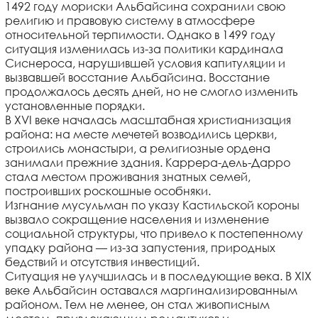
1492 году мориски Альбайсина сохранили свою
религию и правовую систему в атмосфере
относительной терпимости. Однако в 1499 году
ситуация изменилась из-за политики кардинала
Сиснероса, нарушившей условия капитуляции и
вызвавшей восстание Альбайсина. Восстание
продолжалось десять дней, но не смогло изменить
установленные порядки.
В XVI веке началась масштабная христианизация
района: на месте мечетей возводились церкви,
строились монастыри, а религиозные ордена
занимали прежние здания. Каррера-дель-Дарро
стала местом проживания знатных семей,
построивших роскошные особняки.
Изгнание мусульман по указу Кастильской короны
вызвало сокращение населения и изменение
социальной структуры, что привело к постепенному
упадку района — из-за запустения, природных
бедствий и отсутствия инвестиций.
Ситуация не улучшилась и в последующие века. В XIX
веке Альбайсин оставался маргинализированным
районом. Тем не менее, он стал живописным