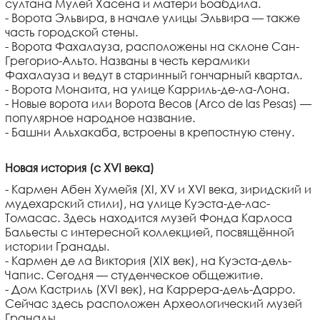
султана Мулей Хасена и матери Боабдила.
- Ворота Эльвира, в начале улицы Эльвира — также
часть городской стены.
- Ворота Фахалауза, расположены на склоне Сан-
Грегорио-Альто. Названы в честь керамики
Фахалауза и ведут в старинный гончарный квартал.
- Ворота Монаита, на улице Карриль-де-ла-Лона.
- Новые ворота или Ворота Весов (Arco de las Pesas) —
популярное народное название.
- Башни Альхакаба, встроены в крепостную стену.
Новая история (с XVI века)
- Кармен Абен Хумейя (XI, XV и XVI века, зиридский и
мудехарский стили), на улице Куэста-де-лас-
Томасас. Здесь находится музей Фонда Карлоса
Бальесты с интересной коллекцией, посвящённой
истории Гранады.
- Кармен де ла Виктория (XIX век), на Куэста-дель-
Чапис. Сегодня — студенческое общежитие.
- Дом Кастриль (XVI век), на Каррера-дель-Дарро.
Сейчас здесь расположен Археологический музей
Гранады.