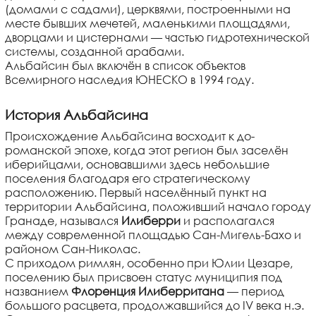
(домами с садами), церквями, построенными на
месте бывших мечетей, маленькими площадями,
дворцами и цистернами — частью гидротехнической
системы, созданной арабами.
Альбайсин был включён в список объектов
Всемирного наследия ЮНЕСКО в 1994 году.
История Альбайсина
Происхождение Альбайсина восходит к до­
романской эпохе, когда этот регион был заселён
иберийцами, основавшими здесь небольшие
поселения благодаря его стратегическому
расположению. Первый населённый пункт на
территории Альбайсина, положивший начало городу
Гранаде, назывался
Илиберри
и располагался
между современной площадью Сан-Мигель-Бахо и
районом Сан-Николас.
С приходом римлян, особенно при Юлии Цезаре,
поселению был присвоен статус муниципия под
названием
Флоренция Илиберритана
— период
большого расцвета, продолжавшийся до IV века н.э.