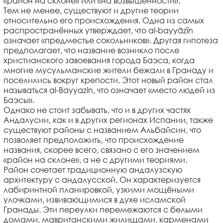
«район на склоне» или «на возвышенности».
Тем не менее, существуют и другие теории
относительно его происхождения. Одна из самых
распространённых утверждает, что al-bayyāzīn
означает «предместье сокольников». Другая гипотеза
предполагает, что название возникло после
христианского завоевания города Баэса, когда
многие мусульманские жители бежали в Гранаду и
поселились вокруг крепости. Этот новый район стал
называться al-Bayyazin, что означает «место людей из
Баэсы».
Однако не стоит забывать, что и в других частях
Андалусии, как и в других регионах Испании, также
существуют районы с названием Альбайсин, что
позволяет предположить, что происхождение
названия, скорее всего, связано с его значением
«район на склоне», а не с другими теориями.
Район сочетает традиционную андалузскую
архитектуру с андалусской. Он характеризуется
лабиринтной планировкой, узкими мощёными
улочками, извивающимися в духе исламской
Гранады. Эти переулки перемежаются с белыми
домами, мавританскими жилищами, карменами