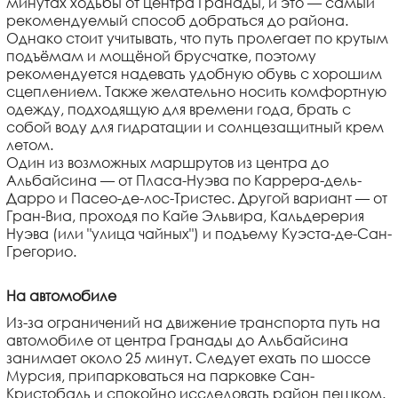
минутах ходьбы от центра Гранады, и это — самый
рекомендуемый способ добраться до района.
Однако стоит учитывать, что путь пролегает по крутым
подъёмам и мощёной брусчатке, поэтому
рекомендуется надевать удобную обувь с хорошим
сцеплением. Также желательно носить комфортную
одежду, подходящую для времени года, брать с
собой воду для гидратации и солнцезащитный крем
летом.
Один из возможных маршрутов из центра до
Альбайсина — от Пласа-Нуэва по Каррера-дель-
Дарро и Пасео-де-лос-Тристес. Другой вариант — от
Гран-Виа, проходя по Кайе Эльвира, Кальдерерия
Нуэва (или "улица чайных") и подъему Куэста-де-Сан-
Грегорио.
На автомобиле
Из-за ограничений на движение транспорта путь на
автомобиле от центра Гранады до Альбайсина
занимает около 25 минут. Следует ехать по шоссе
Мурсия, припарковаться на парковке Сан-
Кристобаль и спокойно исследовать район пешком.