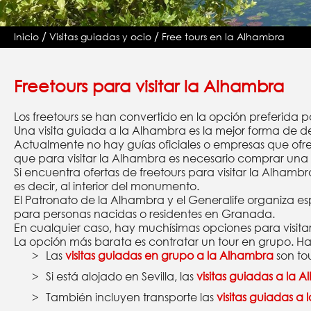
/
/
Inicio
Visitas guiadas y ocio
Free tours en la Alhambra
Freetours para visitar la Alhambra
Los freetours se han convertido en la opción preferi
Una visita guiada a la Alhambra es la mejor forma de de
Actualmente no hay guías oficiales o empresas que ofr
que para visitar la Alhambra es necesario comprar una
Si encuentra ofertas de freetours para visitar la Alhamb
es decir, al interior del monumento.
El Patronato de la Alhambra y el Generalife organiza es
para personas nacidas o residentes en Granada.
En cualquier caso, hay muchísimas opciones para visitar
La opción más barata es contratar un tour en grupo. Ha
Las
visitas guiadas en grupo a la Alhambra
son tou
Si está alojado en Sevilla, las
visitas guiadas a la 
También incluyen transporte las
visitas guiadas a