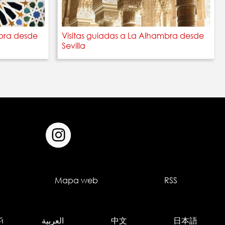
mbra desde
Visitas guiadas a La Alhambra desde
Sevilla
Mapa web
RSS
й
العربية
中文
日本語