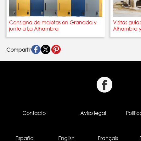
Consigna de maletas en Granada y
Visitas gui
junto a La Alhambra
Alhambra y 
Compartir
Contacto
Aviso legal
Políti
Español
English
Français