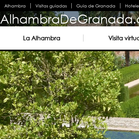
Alhambra
Visitas guiadas
Guía de Granada
Hotel
AlhambraDeGranada.
La Alhambra
Visita virtu