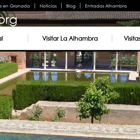
es en Granada
Noticias
Blog
Entradas Alhambra
org
al
Visitar La Alhambra
Visit