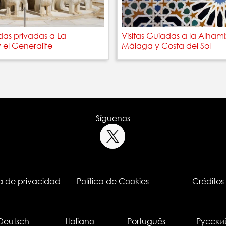
adas privadas a La
Visitas Guiadas a la Alha
el Generalife
Málaga y Costa del Sol
Síguenos
ca de privacidad
Política de Cookies
Créditos
Deutsch
Italiano
Português
Русски