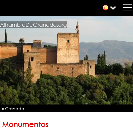
AlhambraDeGranada.org
« Granada
Monumentos