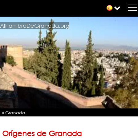
AlhambraDeGranada.org
« Granada
Orígenes de Granada