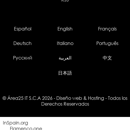
Español
English
Français
Deutsch
Italiano
Português
Русский
العربية
中文
日本語
© Área25 IT S.C.A 2026
-
Diseño web
&
Hosting
- Todos los
Derechos Reservados
InSpain.org
Flamenco.one