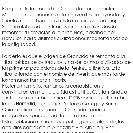
El origen de la ciudad de Granada parece misterioso.
Muchos de sus rincones están envueltos en leyendas y
fábulas que la han convertido en una ciudad mágica.
Se han elaborado las teorías más increíbles, desde
remontar su creación al bíblico Noé, pasando por
Hércules, hasta distintas civilizaciones mediterráneas de
la antigüedad.
Lo cierto es que el origen de Granada se remonta a la
tribu ibérica de los túrdulos, una de las más civilizadas de
las primeras pobladoras de la Península Ibérica. Esta
tribu la fundó con el nombre de
Ihverir
, que más tarde
los romanos llamaron
Iliberis
.
Posteriormente los romanos la conquistaron y
convirtieron en municipio (siglos I al II a. C.), llamándola
tanto por su nombre ibérico
Iliberis
como por el nombre
latino
Florentia
, que según Antonio Gallego y Burín en su
Guía artística e histórica de Granada «podría
interpretarse por ciudad florida o fructífera».
Esta población romana ocupaba, principalmente, los
actuales barrios de la Alcazaba y el Albaicín, y se