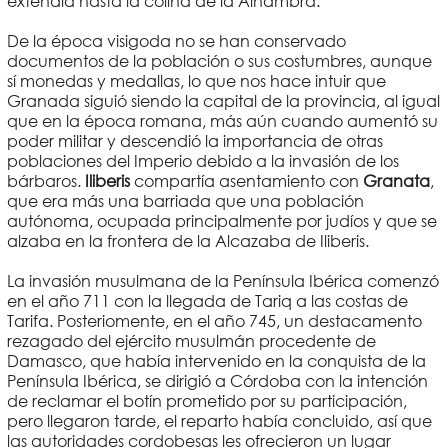
extendía hasta la colina de la Alhambra.
De la época visigoda no se han conservado
documentos de la población o sus costumbres, aunque
sí monedas y medallas, lo que nos hace intuir que
Granada siguió siendo la capital de la provincia, al igual
que en la época romana, más aún cuando aumentó su
poder militar y descendió la importancia de otras
poblaciones del Imperio debido a la invasión de los
bárbaros.
Iliberis
compartía asentamiento con
Granata
,
que era más una barriada que una población
autónoma, ocupada principalmente por judíos y que se
alzaba en la frontera de la Alcazaba de Iliberis.
La invasión musulmana de la Península Ibérica comenzó
en el año 711 con la llegada de Tariq a las costas de
Tarifa. Posteriomente, en el año 745, un destacamento
rezagado del ejército musulmán procedente de
Damasco, que había intervenido en la conquista de la
Península Ibérica, se dirigió a Córdoba con la intención
de reclamar el botín prometido por su participación,
pero llegaron tarde, el reparto había concluido, así que
las autoridades cordobesas les ofrecieron un lugar