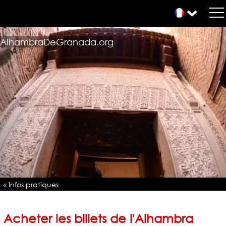
AlhambraDeGranada.org
« Infos pratiques
Acheter les billets de l'Alhambra