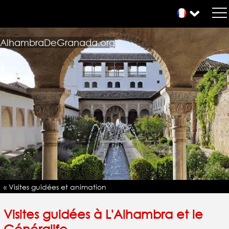
AlhambraDeGranada.org
« Visites guidées et animation
Visites guidées à L'Alhambra et le
Généralife