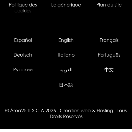
Politique des
Le générique
Plan du site
cookies
Español
English
Français
Deutsch
Italiano
Português
Русский
العربية
中文
日本語
© Área25 IT S.C.A 2026
-
Création web
&
Hosting
- Tous
Droits Réservés