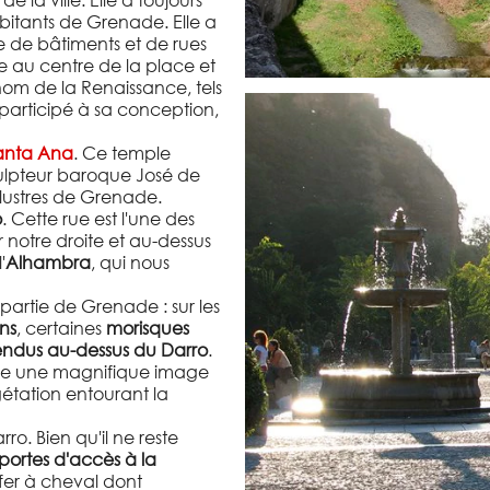
e la ville. Elle a toujours
abitants de Grenade. Elle a
e de bâtiments et de rues
e au centre de la place et
enom de la Renaissance, tels
 participé à sa conception,
Santa Ana
. Ce temple
culpteur baroque José de
llustres de Grenade.
o
. Cette rue est l'une des
ur notre droite et au-dessus
'
Alhambra
, qui nous
artie de Grenade : sur les
ns
, certaines
morisques
endus au-dessus du Darro
.
 crée une magnifique image
gétation entourant la
rro. Bien qu'il ne reste
portes d'accès à la
n fer à cheval dont