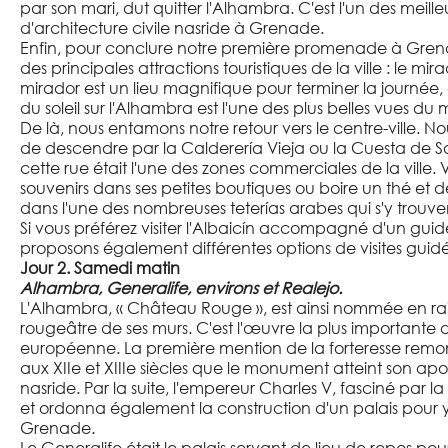
par son mari, dut quitter l'Alhambra. C'est l'un des meill
d'architecture civile nasride à Grenade.
Enfin, pour conclure notre première promenade à Grenad
des principales attractions touristiques de la ville : le m
mirador est un lieu magnifique pour terminer la journée,
du soleil sur l'Alhambra est l'une des plus belles vues du
De là, nous entamons notre retour vers le centre-ville
de descendre par la Calderería Vieja ou la Cuesta de Sa
cette rue était l'une des zones commerciales de la ville.
souvenirs dans ses petites boutiques ou boire un thé et d
dans l'une des nombreuses teterías arabes qui s'y trouve
Si vous préférez visiter l'Albaicín accompagné d'un guid
proposons également différentes options de visites gui
Jour 2. Samedi matin
Alhambra, Generalife, environs et Realejo.
L'Alhambra, « Château Rouge », est ainsi nommée en rai
rougeâtre de ses murs. C'est l'œuvre la plus importante d
européenne. La première mention de la forteresse remont
aux XIIe et XIIIe siècles que le monument atteint son a
nasride. Par la suite, l'empereur Charles V, fasciné par la v
et ordonna également la construction d'un palais pour y
Grenade.