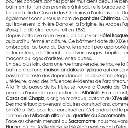
pour les concerts donnés par les musiciens depuis le bel
bâtiment fut l'un des premiers à introduire le baroque 
Un pont relie la Casa de las Chirimías à l'autre rive du D
également connu sous le nom de
pont des Chirimías
. C
qui traversent la rivière Darro et, à l'origine, les Arabes l
Raxiq
. Il a dû être reconstruit en 1882.
Depuis cette rive de la rivière, on peut voir l'
Hôtel Bosque
aujourd'hui fermé et clôturé. Ce bâtiment date du XIXe si
ombragée, au bord du Darro, le rendait peu approprié
sa fermeture, le bâtiment a eu divers usages : hôpital, li
maçons ou loges d'artistes, entre autres.
Un peu plus loin, dans une rue transversale, se trouve la
bâtiment est une
maison andalouse typique
qui conserv
bassin et le reste des dépendances. Le deuxième étage 
ultérieure, avec des influences évidentes de l'architectu
À la fin du paseo de los Tristes se trouve la
Cuesta del Ch
permet d'accéder au quartier de l'
Albaicín
. En montant,
Casas del Chapiz
, d'origine morisque, datant du
XIVe si
Des matériaux provenant d'autres constructions, comme
ont été utilisés pour leur construction. Cet endroit est l
l'entrée de l'
Albaicín alto
et du
quartier du Sacromonte
.
Face au chemin menant au
Sacromonte
, nous trouvons
Harina
, où, au XVIIe siècle, le blé était pesé avant d'êtr