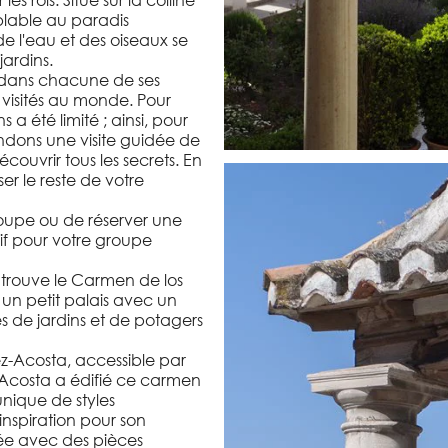
es rois. Situé sur la colline
blable au paradis
e l'eau et des oiseaux se
jardins.
é dans chacune de ses
s visités au monde. Pour
 a été limité ; ainsi, pour
mandons une visite guidée de
uvrir tous les secrets. En
er le reste de votre
roupe ou de réserver une
if pour votre groupe
trouve le Carmen de los
un petit palais avec un
pes de jardins et de potagers
z-Acosta, accessible par
z-Acosta a édifié ce carmen
nique de styles
'inspiration pour son
sée avec des pièces