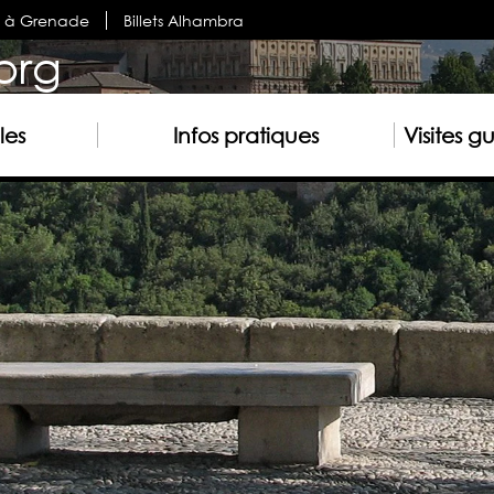
s à Grenade
Billets Alhambra
org
les
Infos pratiques
Visites g