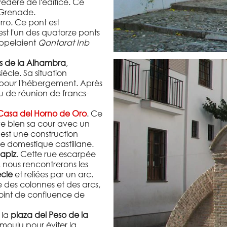
védère de l'édifice. Ce
à Grenade.
arro. Ce pont est
'est l'un des quatorze ponts
'appelaient
Qantarat Inb
s de la Alhambra
,
ècle. Sa situation
 pour l'hébergement. Après
eu de réunion de francs-
Casa del Horno de Oro
. Ce
e bien sa cour avec un
est une construction
re domestique castillane.
apiz
. Cette rue escarpée
 nous rencontrerons les
ècle
et reliées par un arc.
 des colonnes et des arcs,
e point de confluence de
 la
plaza del Peso de la
e moulu pour éviter la