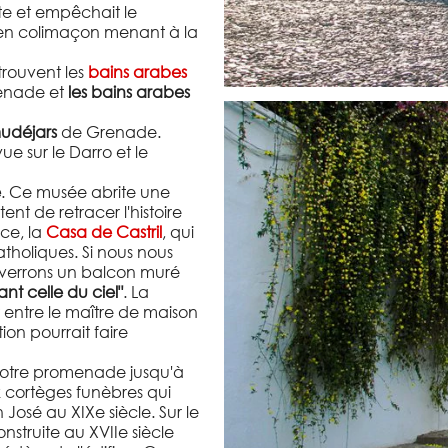
rte et empêchait le
rs en colimaçon menant à la
trouvent les
bains arabes
renade et
les bains arabes
mudéjars
de Grenade.
e sur le Darro et le
e
. Ce musée abrite une
t de retracer l'histoire
nce, la
Casa de Castril
, qui
tholiques. Si nous nous
 verrons un balcon muré
nt celle du ciel"
. La
 entre le maître de maison
ion pourrait faire
 notre promenade jusqu'à
x cortèges funèbres qui
José au XIXe siècle. Sur le
onstruite au XVIIe siècle