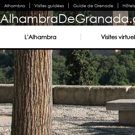
Alhambra
Visites guidées
Guide de Grenade
Hôtel
AlhambraDeGranada.
L'Alhambra
Visites virtuel