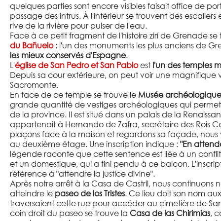
quelques parties sont encore visibles faisait office de po
passage des intrus. À l'intérieur se trouvent des escalie
rive de la rivière pour puiser de l'eau.
Face à ce petit fragment de l'histoire zirí de Grenade se 
du Bañuelo
: l'un des monuments les plus anciens de G
les mieux conservés d'Espagne
.
L'
église de San Pedro et San Pablo
est
l'un des temples 
Depuis sa cour extérieure, on peut voir une magnifique vu
Sacromonte.
En face de ce temple se trouve le
Musée archéologiqu
grande quantité de vestiges archéologiques qui permetten
de la province. Il est situé dans un palais de la Renaissa
appartenait à Hernando de Zafra, secrétaire des Rois Ca
plaçons face à la maison et regardons sa façade, nous
au deuxième étage. Une inscription indique :
"En attenda
légende raconte que cette sentence est liée à un conflit
et un domestique, qui a fini pendu à ce balcon. L'inscript
référence à "attendre la justice divine".
Après notre arrêt à la Casa de Castril, nous continuons
atteindre le
paseo de los Tristes
. Ce lieu doit son nom au
traversaient cette rue pour accéder au cimetière de San 
coin droit du paseo se trouve la
Casa de las Chirimías
, c