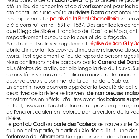
Nous partons de la
Plaza Nueva
, la plus ancienne place d
été un lieu de rencontre et de divertissement pour les h
été construite sur la voûte du
rivière Darro
et est entouré
très importants. Le
palais de la Real Chancillería
se trouv
a été construit entre 1531 et 1587. Des architectes de r
que Diego de Siloé et Francisco del Castillo el Mozo, ont
respectivement auteurs de la cour et de la façade.
À cet endroit se trouve également l'
église de San Gil y 
abrite d'importantes œuvres d'imagerie religieuse du s
Mora. Il est également le lieu de repos de personnages i
Nous continuons notre parcours par la
Carrera del Darr
plus étroites de la ville, car elle longe la rive du fleuve. S
de nos têtes se trouve la "huitième merveille du monde": l
observe depuis le sommet de la colline de la Sabika.
En chemin, nous pourrons apprécier la beauté de cette p
deux rives de la rivière se trouvent
de nombreuses maiso
transformées en hôtels ; d'autres avec des
balcons susp
Le tout, associé à l'architecture et au pavé en pierre,
de l'endroit, également colorée par la verdure de la vé
rivière.
Le
pont du Cadí
ou
porte des Tableros
se trouve sur le Da
qu'une petite partie, à partir du XIe siècle, il fut l'une des
forteresse de l'Alhambra
. Une grille insérée dans l'arc e