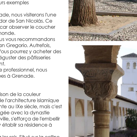
eurs exemples
e, nous visiterons l'une
irador de San Nicolás. Ce
 car observer le coucher
 monde.
. Nous vous recommandons
n Gregorio. Autrefois,
 Vous pourrez y acheter des
éguster des pâtisseries
nt.
e professionnel, nous
dées à Grenade.
son de la couleur
e l'architecture islamique
e au IXe siècle, mais c'est
pogée avec la dynastie
ille, s'efforça de l'embellir
 établir sa résidence à