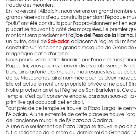
fraude des meuniers.
En traversant l'Albaicín, nous verrons un grand nombre d
grands réservoirs d'eau construits pendant l'époque mus
"puits" ont été construits pour l'approvisionnement en eau 
plupart se trouvant à côté des mosquées. Le premier qu
montant sera précisément l'
aljibe del Peso de la Harina
.
un autre, celui de
Salvador
, adjacent à l'église du mêm
construite sur l'ancienne grande mosquée de Grenade 
magnifique patio d'origine.
Nous poursuivons notre itinéraire par l'une des rues princi
Pagés. Ici, vous pourrez trouver divers établissements te
bars, ainsi qu'une des maisons mauresques les plus cél
de los Mascarones, ainsi nommée pour les deux masques
Elle est actuellement une propriété privée et ne peut être
Notre prochain arrêt est l'église de San Bartolomé. Ce 
temple, c'est qu'il conserve encore, dans son sous-sol, l
primitive qui occupait cet endroit.
Tout près de ce temple se trouve la Plaza Larga, le cent
l'Albaicín. À une extrémité de cette place se trouve l'arc
de l'ancienne muraille de l'Alcazaba Qadima.
À une rue seulement de Plaza Larga se trouve le palais 
fut la résidence de la mère du dernier roi de Grenade :