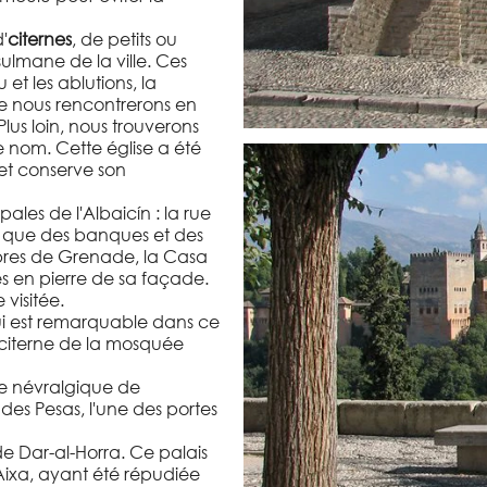
'
citernes
, de petits ou
ulmane de la ville. Ces
et les ablutions, la
e nous rencontrerons en
 Plus loin, nous trouverons
e nom. Cette église a été
et conserve son
pales de l'Albaicín : la rue
ls que des banques et des
èbres de Grenade, la Casa
 en pierre de sa façade.
 visitée.
qui est remarquable dans ce
a citerne de la mosquée
re névralgique de
 des Pesas, l'une des portes
de Dar-al-Horra. Ce palais
 Aixa, ayant été répudiée