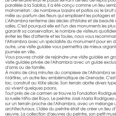
Le Generalife était le palais servant de lieu de repos pour l
parallèle à la Sabika, il a été conçu comme un lieu sem
mahométan : de nombreux bassins et patios où le bruit d
mêle au parfum des fleurs qui emplissent les potagers et 
L'Alhambra renferme des siècles d'histoire et de beaut
salles. C'est pourquoi elle est l'un des monuments les plu
garantir sa conservation, le nombre de visiteurs quotidiens
éviter les files d'attente et les foules, nous vous recom
l'Alhambra avec un spécialiste du monument pour en déco
outre, une visite guidée vous permettra de mieux organis
journée en ville.
Vous pouvez choisir de rejoindre une visite guidée en g
visite guidée privée de l'Alhambra avec un guide exclus
d'amis ou de famille.
À moins de cinq minutes du complexe de l'Alhambra se 
Mártires, un autre lieu emblématique de Grenade. C'est 
lac, construit au XIXe siècle. Son terrain abrite divers ty
où vivent quelques paons.
Tout près de ce carmen se trouve la Fondation Rodrígue
la ruelle Niño del Royo. Le peintre José María Rodrígue
sur un terrain proche de l'Alhambra, avec un mélange u
architecturaux. L'idée du peintre était de créer un lieu d
œuvre. La collection d'œuvres du peintre, son petit mu