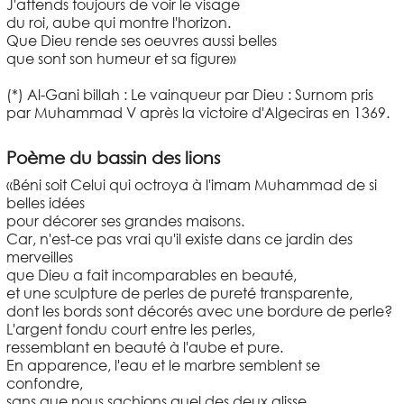
J'attends toujours de voir le visage
du roi, aube qui montre l'horizon.
Que Dieu rende ses oeuvres aussi belles
que sont son humeur et sa figure»
(*) Al-Gani billah : Le vainqueur par Dieu : Surnom pris
par Muhammad V après la victoire d'Algeciras en 1369.
Poème du bassin des lions
«Béni soit Celui qui octroya à l'imam Muhammad de si
belles idées
pour décorer ses grandes maisons.
Car, n'est-ce pas vrai qu'il existe dans ce jardin des
merveilles
que Dieu a fait incomparables en beauté,
et une sculpture de perles de pureté transparente,
dont les bords sont décorés avec une bordure de perle?
L'argent fondu court entre les perles,
ressemblant en beauté à l'aube et pure.
En apparence, l'eau et le marbre semblent se
confondre,
sans que nous sachions quel des deux glisse.