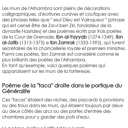
Les murs de l'Alhambra sont pleins de décorations
calligraphiques, d'écritures cursives et coufiques avec
des phrases telles que " seul Dieu est Vainqueur " (phrase
qui est censé être de Zawi ben Zirí, fondateur de la
dynastie Nasrides) et des poèmes écrits par trois poètes
de la Cour de Grenade,
Ibn al-Yayyab
(1274-1349),
Ibn
al-Jatib
(1313-1375) e
Ibn Zamrak
(1333-1393), qui furent
secrétaires de la chancellerie royale et premiers ministres.
Parmi ces poètes, Ibn Zamrak est considéré comme le
plus brillants des poètes de l'Alhambra.
En tant qu'exemple, voici quelques poèmes qui
apparaissent sur les murs de la forteresse.
Poème de la "taca" droite dans le portique du
Généralife
Ces "tacas" étaient des niches, des placards à provisions
ou des trous dans les murs, qui étaient toujours par deux
au deux côtés des arcs ou des portes d'entrée des
chambres pour y garder des pots d'eau.