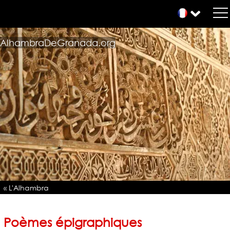
AlhambraDeGranada.org
« L'Alhambra
Poèmes épigraphiques