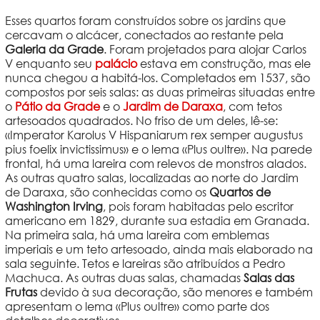
Esses quartos foram construídos sobre os jardins que
cercavam o alcácer, conectados ao restante pela
Galeria da Grade
. Foram projetados para alojar Carlos
V enquanto seu
palácio
estava em construção, mas ele
nunca chegou a habitá-los. Completados em 1537, são
compostos por seis salas: as duas primeiras situadas entre
o
Pátio da Grade
e o
Jardim de Daraxa
, com tetos
artesoados quadrados. No friso de um deles, lê-se:
«Imperator Karolus V Hispaniarum rex semper augustus
pius foelix invictissimus» e o lema «Plus oultre». Na parede
frontal, há uma lareira com relevos de monstros alados.
As outras quatro salas, localizadas ao norte do Jardim
de Daraxa, são conhecidas como os
Quartos de
Washington Irving
, pois foram habitadas pelo escritor
americano em 1829, durante sua estadia em Granada.
Na primeira sala, há uma lareira com emblemas
imperiais e um teto artesoado, ainda mais elaborado na
sala seguinte. Tetos e lareiras são atribuídos a Pedro
Machuca. As outras duas salas, chamadas
Salas das
Frutas
devido à sua decoração, são menores e também
apresentam o lema «Plus oultre» como parte dos