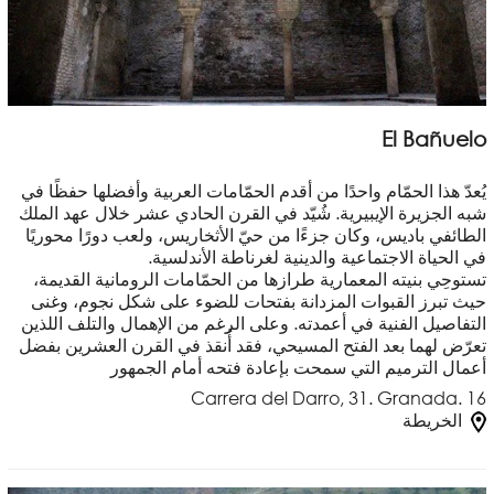
El Bañuelo
يُعدّ هذا الحمّام واحدًا من أقدم الحمّامات العربية وأفضلها حفظًا في
شبه الجزيرة الإيبيرية. شُيّد في القرن الحادي عشر خلال عهد الملك
الطائفي باديس، وكان جزءًا من حيّ الأثخاريس، ولعب دورًا محوريًا
في الحياة الاجتماعية والدينية لغرناطة الأندلسية.
تستوحِي بنيته المعمارية طرازها من الحمّامات الرومانية القديمة،
حيث تبرز القبوات المزدانة بفتحات للضوء على شكل نجوم، وغنى
التفاصيل الفنية في أعمدته. وعلى الرغم من الإهمال والتلف اللذين
تعرّض لهما بعد الفتح المسيحي، فقد أُنقذ في القرن العشرين بفضل
أعمال الترميم التي سمحت بإعادة فتحه أمام الجمهور
Carrera del Darro, 31. Granada. 16
الخريطة