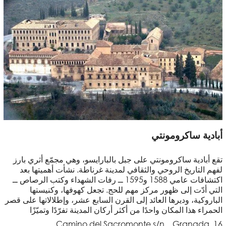
أبادية ساكرومونتي
تقع أبادية ساكرومونتي على جبل بالبارايسو، وهي مجمّع أثري بارز
لفهم التاريخ الروحي والثقافي لمدينة غرناطة. نشأت أهميتها بعد
اكتشافات عامي 1588 و1595 ــ رفات الشهداء وكتب الرصاص ــ
التي أدّت إلى ظهور مركز مهم للحج. تجعل كهوفها، وكنيستها
الباروكية، وديرها العائد إلى القرن السابع عشر، وإطلالاتها على قصر
الحمراء هذا المكان واحدًا من أكثر أركان المدينة تفرّدًا وتميّزًا
Camino del Sacromonte s/n. . Granada. 16