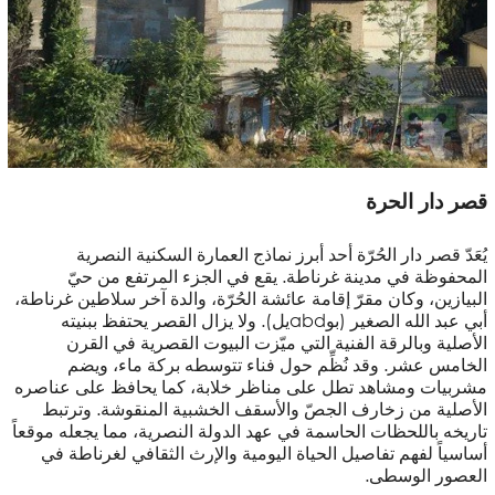
قصر دار الحرة
يُعَدّ قصر دار الحُرّة أحد أبرز نماذج العمارة السكنية النصرية
المحفوظة في مدينة غرناطة. يقع في الجزء المرتفع من حيّ
البيازين، وكان مقرّ إقامة عائشة الحُرّة، والدة آخر سلاطين غرناطة،
أبي عبد الله الصغير (بوabdيل). ولا يزال القصر يحتفظ ببنيته
الأصلية وبالرقة الفنية التي ميّزت البيوت القصرية في القرن
الخامس عشر. وقد نُظِّم حول فناء تتوسطه بركة ماء، ويضم
مشربيات ومشاهد تطل على مناظر خلابة، كما يحافظ على عناصره
الأصلية من زخارف الجصّ والأسقف الخشبية المنقوشة. وترتبط
تاريخه باللحظات الحاسمة في عهد الدولة النصرية، مما يجعله موقعاً
أساسياً لفهم تفاصيل الحياة اليومية والإرث الثقافي لغرناطة في
العصور الوسطى.