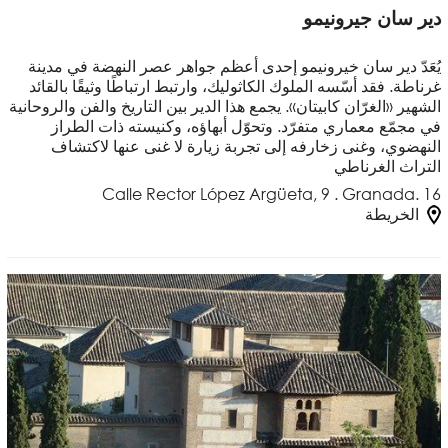
دير سان جيرونيمو
يُعَدّ دير سان خيرونيمو إحدى أعظم جواهر عصر النهضة في مدينة
غرناطة. فقد أسّسه الملوك الكاثوليك، وارتبط ارتباطًا وثيقًا بالقائد
الشهير «الغرّان كابيتان». يجمع هذا الدير بين التاريخ والفن والروحانية
في مجمّع معماري متفرّد. وتحوّل أبهاؤه، وكنيسته ذات الطراز
النهضوي، وغنى زخارفه إلى تجربة زيارة لا غنى عنها لاكتشاف
التراث الغرناطي
Calle Rector López Argüeta, 9 . Granada. 16
الخريطة