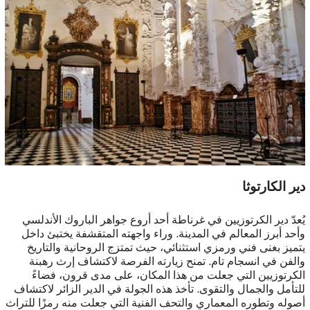
دير الكارتوثا
يُعدّ دير الكرتوزيين في غرناطة أحد أروع جواهر الباروك الأندلسي
وأحد أبرز المعالم في المدينة. وراء واجهته المتقشفة يختبئ داخل
يتميز بغنى فني ورمزي استثنائي، حيث تمتزج الروحانية والتاريخ
والفن في انسجام تام. تمنح زيارته الفرصة لاكتشاف إرث رهبنة
الكرتوزيين التي جعلت من هذا المكان، على مدى قرون، فضاءً
للتأمل والجمال والتقوى. تأخذ هذه الجولة في الدير الزائر لاكتشاف
أصوله وتطوره المعماري والتحف الفنية التي جعلت منه رمزًا للتراث