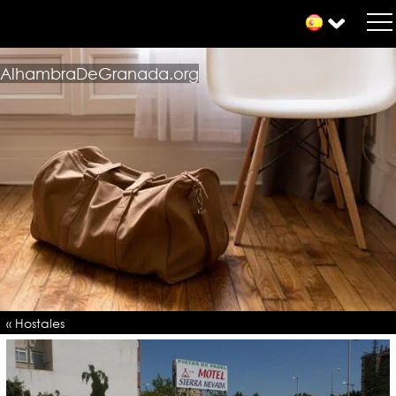
AlhambraDeGranada.org
« Hostales