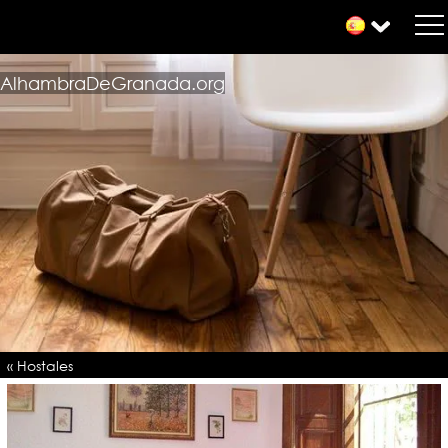
AlhambraDeGranada.org
« Hostales