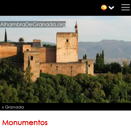
AlhambraDeGranada.org
« Granada
Monumentos