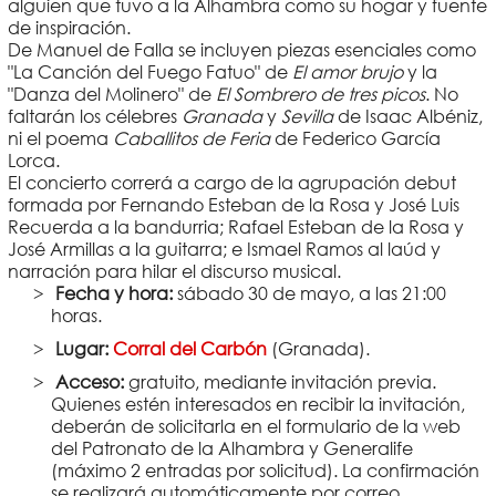
alguien que tuvo a la Alhambra como su hogar y fuente
de inspiración.
De Manuel de Falla se incluyen piezas esenciales como
"La Canción del Fuego Fatuo" de
El amor brujo
y la
"Danza del Molinero" de
El Sombrero de tres picos
. No
faltarán los célebres
Granada
y
Sevilla
de Isaac Albéniz,
ni el poema
Caballitos de Feria
de Federico García
Lorca.
El concierto correrá a cargo de la agrupación debut
formada por Fernando Esteban de la Rosa y José Luis
Recuerda a la bandurria; Rafael Esteban de la Rosa y
José Armillas a la guitarra; e Ismael Ramos al laúd y
narración para hilar el discurso musical.
Fecha y hora:
sábado 30 de mayo, a las 21:00
horas.
Lugar:
Corral del Carbón
(Granada).
Acceso:
gratuito, mediante invitación previa.
Quienes estén interesados en recibir la invitación,
deberán de solicitarla en el formulario de la web
del Patronato de la Alhambra y Generalife
(máximo 2 entradas por solicitud). La confirmación
se realizará automáticamente por correo