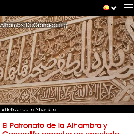
AlhambraDeGranada.org
« Noticias de La Alhambra
El Patronato de la Alhambra y
Generalife organiza un concierto