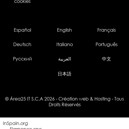
cookies
Español
English
Français
Deutsch
Italiano
Português
Русский
العربية
中文
日本語
© Área25 IT S.C.A 2026
-
Création web
&
Hosting
- Tous
Droits Réservés
InSpain.org
Flamenco.one