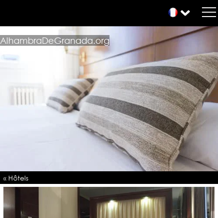
AlhambraDeGranada.org
« Hôtels