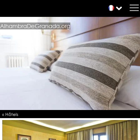
AlhambraDeGranada.org
« Hôtels