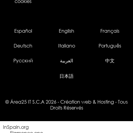
cookies
Español
English
Français
Deutsch
Italiano
Português
Русский
العربية
中文
日本語
© Área25 IT S.C.A 2026
-
Création web
&
Hosting
- Tous
Droits Réservés
InSpain.org
Flamenco.one