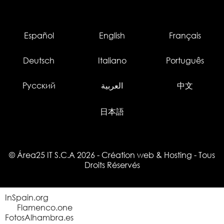
Español
English
Français
Deutsch
Italiano
Português
Русский
العربية
中文
日本語
© Área25 IT S.C.A 2026
-
Création web
&
Hosting
- Tous
Droits Réservés
InSpain.org
Flamenco.one
FotosAlhambra.es