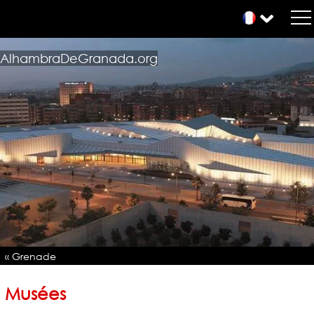
AlhambraDeGranada.org
« Grenade
Musées