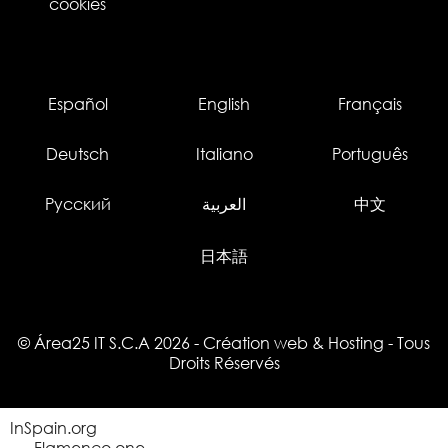
cookies
Español
English
Français
Deutsch
Italiano
Português
Русский
العربية
中文
日本語
© Área25 IT S.C.A 2026
-
Création web
&
Hosting
- Tous
Droits Réservés
InSpain.org
Flamenco.one