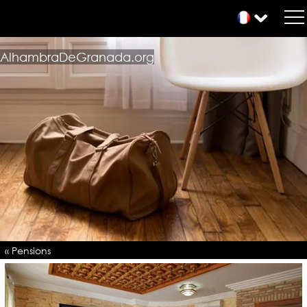
AlhambraDeGranada.org
« Pensions