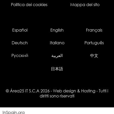
Politica dei cookies
Mappa del sito
Español
English
Français
Deutsch
Italiano
Português
Русский
العربية
中文
日本語
© Área25 IT S.C.A 2026
-
Web design
&
Hosting
- Tutti i
diritti sono riservati
InSpain.org