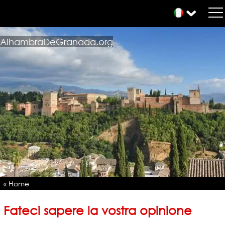
AlhambraDeGranada.org
« Home
Fateci sapere la vostra opinione