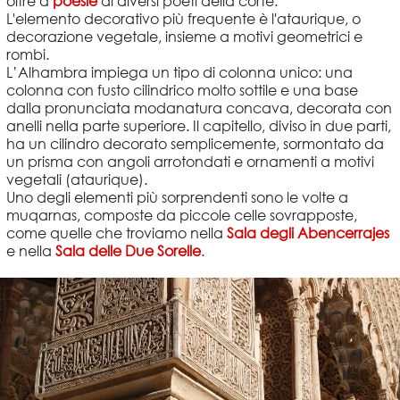
oltre a
poesie
di diversi poeti della corte.
L'elemento decorativo più frequente è l'ataurique, o
decorazione vegetale, insieme a motivi geometrici e
rombi.
L’Alhambra impiega un tipo di colonna unico: una
colonna con fusto cilindrico molto sottile e una base
dalla pronunciata modanatura concava, decorata con
anelli nella parte superiore. Il capitello, diviso in due parti,
ha un cilindro decorato semplicemente, sormontato da
un prisma con angoli arrotondati e ornamenti a motivi
vegetali (ataurique).
Uno degli elementi più sorprendenti sono le volte a
muqarnas, composte da piccole celle sovrapposte,
come quelle che troviamo nella
Sala degli Abencerrajes
e nella
Sala delle Due Sorelle
.