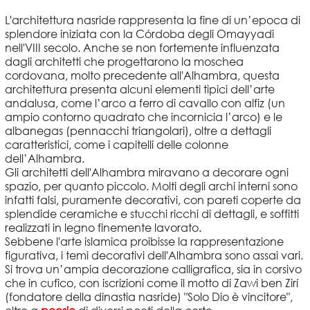
L'architettura nasride rappresenta la fine di un’epoca di
splendore iniziata con la Córdoba degli Omayyadi
nell'VIII secolo. Anche se non fortemente influenzata
dagli architetti che progettarono la moschea
cordovana, molto precedente all'Alhambra, questa
architettura presenta alcuni elementi tipici dell’arte
andalusa, come l’arco a ferro di cavallo con alfiz (un
ampio contorno quadrato che incornicia l’arco) e le
albanegas (pennacchi triangolari), oltre a dettagli
caratteristici, come i capitelli delle colonne
dell’Alhambra.
Gli architetti dell'Alhambra miravano a decorare ogni
spazio, per quanto piccolo. Molti degli archi interni sono
infatti falsi, puramente decorativi, con pareti coperte da
splendide ceramiche e stucchi ricchi di dettagli, e soffitti
realizzati in legno finemente lavorato.
Sebbene l'arte islamica proibisse la rappresentazione
figurativa, i temi decorativi dell'Alhambra sono assai vari.
Si trova un’ampia decorazione calligrafica, sia in corsivo
che in cufico, con iscrizioni come il motto di Zawi ben Zirí
(fondatore della dinastia nasride) "Solo Dio è vincitore",