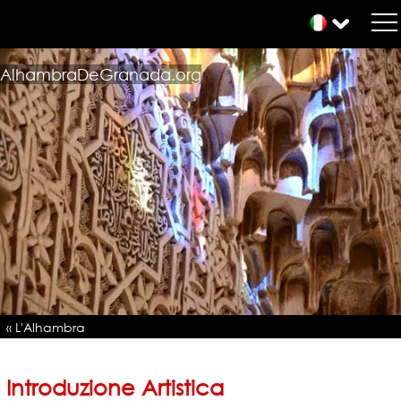
AlhambraDeGranada.org
« L'Alhambra
Introduzione Artistica