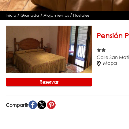
/
/
/
Inicio
Granada
Alojamientos
Hostales
Pensión P
Calle San Matí
Mapa
Reservar
Compartir