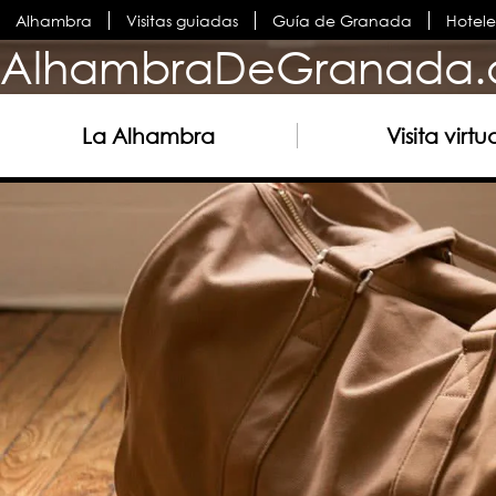
Alhambra
Visitas guiadas
Guía de Granada
Hotel
AlhambraDeGranada.
La Alhambra
Visita virtu