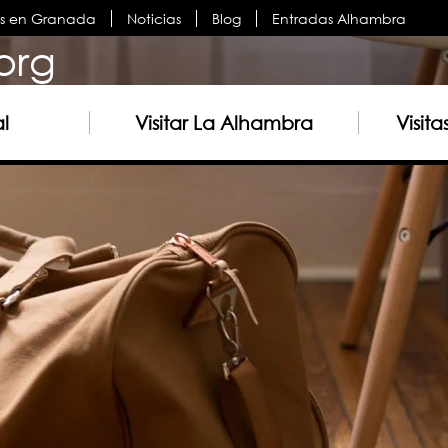
es en Granada
Noticias
Blog
Entradas Alhambra
org
al
Visitar La Alhambra
Visit