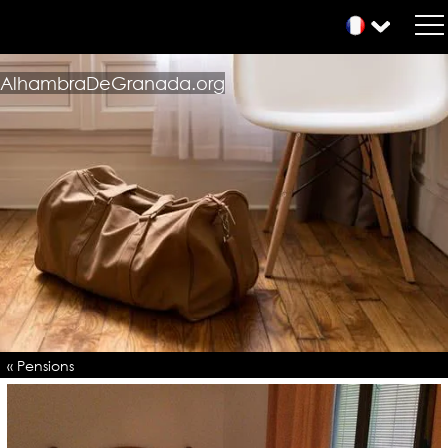
AlhambraDeGranada.org
« Pensions