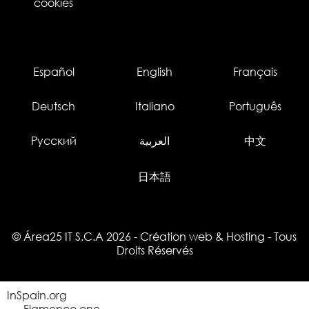
cookies
Español
English
Français
Deutsch
Italiano
Português
Русский
العربية
中文
日本語
© Área25 IT S.C.A 2026
-
Création web
&
Hosting
- Tous
Droits Réservés
InSpain.org
Flamenco.one