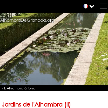
AlhambraDeGranada.org
« L’Alhambra à fond
Jardins de l'Alhambra (II)