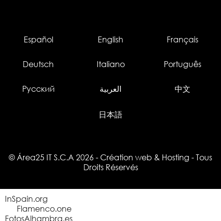
Español
English
Français
Deutsch
Italiano
Português
Русский
العربية
中文
日本語
© Área25 IT S.C.A 2026
-
Création web
&
Hosting
- Tous
Droits Réservés
InSpain.org
Flamenco.one
FotosAlhambra.es