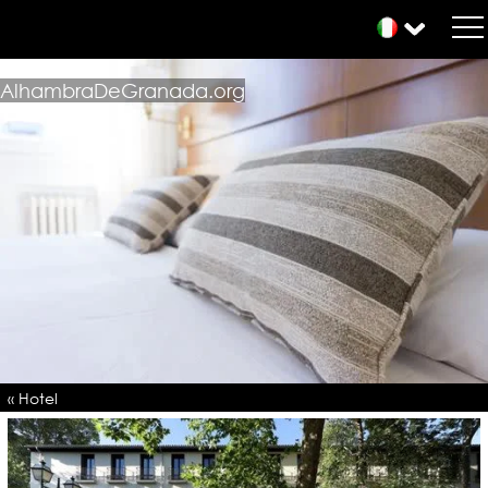
AlhambraDeGranada.org
« Hotel