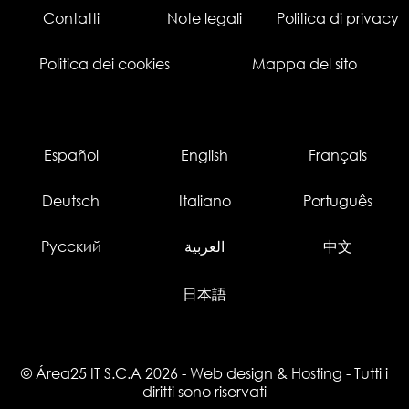
Contatti
Note legali
Politica di privacy
Politica dei cookies
Mappa del sito
Español
English
Français
Deutsch
Italiano
Português
Русский
العربية
中文
日本語
© Área25 IT S.C.A 2026
-
Web design
&
Hosting
- Tutti i
diritti sono riservati