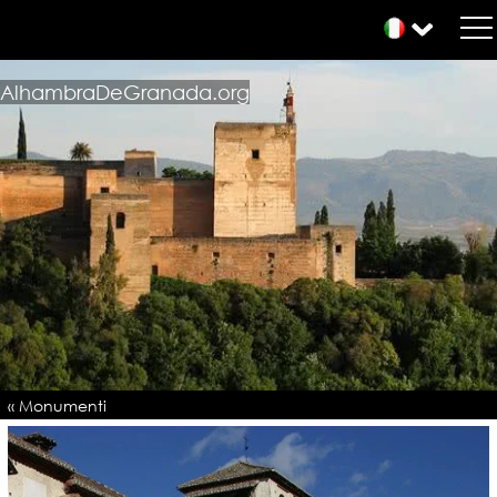
AlhambraDeGranada.org
« Monumenti