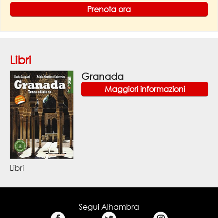
Prenota ora
Libri
Granada
Maggiori informazioni
Libri
Segui Alhambra