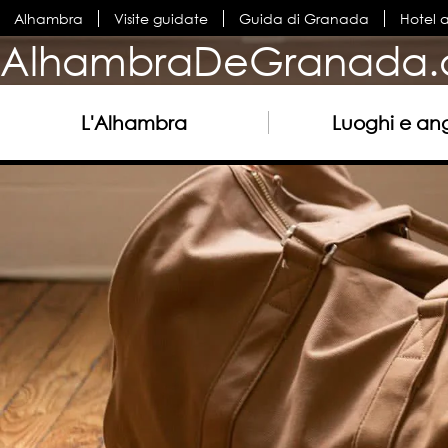
Alhambra
Visite guidate
Guida di Granada
Hotel 
AlhambraDeGranada.
L'Alhambra
Luoghi e ang