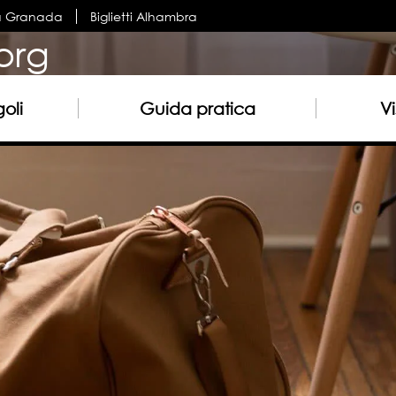
a Granada
Biglietti Alhambra
org
oli
Guida pratica
Vi