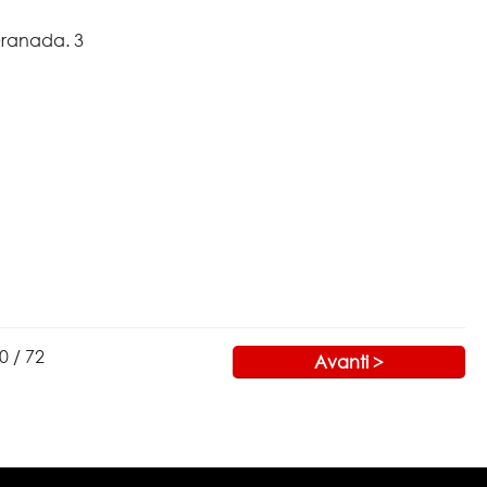
 Granada. 3
20 / 72
Avanti >