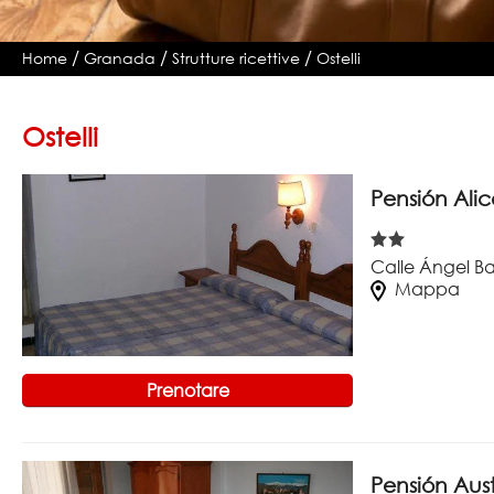
/
/
/
Home
Granada
Strutture ricettive
Ostelli
Ostelli
Pensión Ali
Calle Ángel Ba
Mappa
Prenotare
Pensión Aust