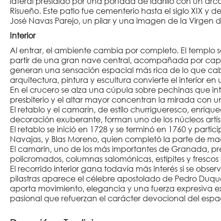
lateral presidido por una portada de ladrillo con un arc
Risueño. Este patio fue cementerio hasta el siglo XIX y
José Navas Parejo, un pilar y una imagen de la Virgen d
Interior
Al entrar, el ambiente cambia por completo. El templo se
partir de una gran nave central, acompañada por capil
generan una sensación espacial más rica de lo que cab
arquitectura, pintura y escultura convierte el interior 
En el crucero se alza una cúpula sobre pechinas que inten
presbiterio y el altar mayor concentran la mirada con 
El retablo y el camarín, de estilo churrigueresco, enriq
decoración exuberante, forman uno de los núcleos artíst
El retablo se inició en 1728 y se terminó en 1760 y part
Navajas, y Blas Moreno, quien completó la parte de ma
El camarín, uno de los más importantes de Granada, p
policromados, columnas salomónicas, estípites y fresco
El recorrido interior gana todavía más interés si se obse
pilastras aparece el célebre apostolado de Pedro Duqu
aporta movimiento, elegancia y una fuerza expresiva ext
pasional que refuerzan el carácter devocional del espac