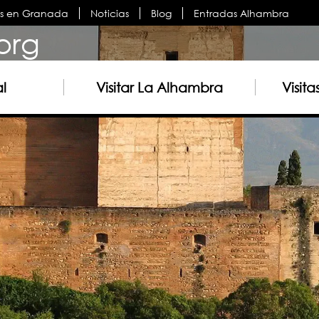
es en Granada
Noticias
Blog
Entradas Alhambra
org
al
Visitar La Alhambra
Visit