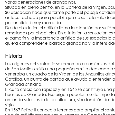
varias generaciones de granadinos.
Situada en pleno centro, en la Carrera de la Virgen, oc
Su ubicación hace que forme parte del paisaje cotidia
ante su fachada para percibir que no se trata solo de u
personalidad muy marcada.
Desde el exterior, el edificio llama la atención por su fábr
rematadas por chapiteles. En el interior, la sensación 
el camarín y la importancia artística de sus espacios la
quiera comprender el barroco granadino y la intensidad
Historia
Los orígenes del santuario se remontan a comienzos del 
de San Matías existía una pequeña ermita dedicada a s
veneraba un cuadro de la Virgen de las Angustias atri
Católica, un punto de partida que ayuda a entender l
Granada cristiana.
El culto creció con rapidez y en 1545 se constituyó u
huertas de Granada. Ese origen popular resulta important
entienda solo desde la arquitectura, sino también desde 
siglo.
En 1567 Felipe II concedió terrenos para ampliar el sant
vincula estilísticamente con el entorno de Gaspar Becer