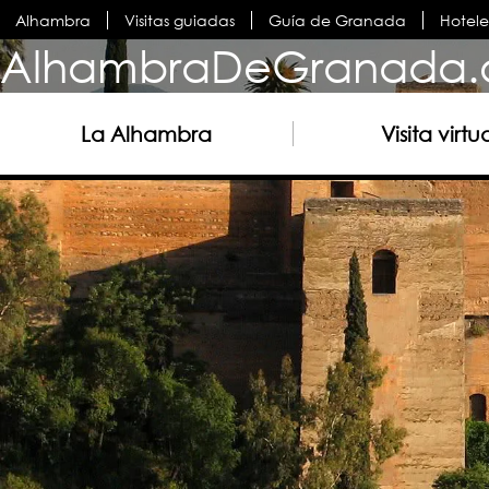
Alhambra
Visitas guiadas
Guía de Granada
Hotel
AlhambraDeGranada.
La Alhambra
Visita virtu