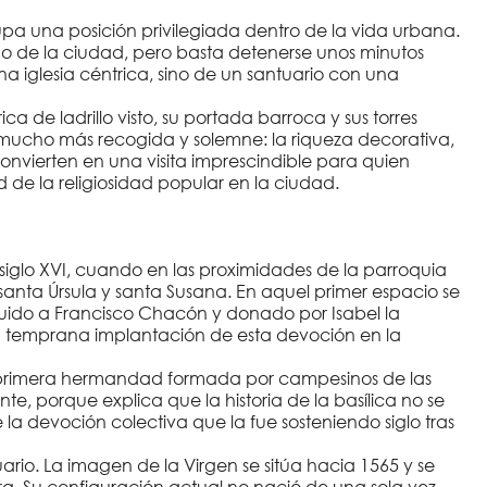
upa una posición privilegiada dentro de la vida urbana.
no de la ciudad, pero basta detenerse unos minutos
na iglesia céntrica, sino de un santuario con una
ica de ladrillo visto, su portada barroca y sus torres
es mucho más recogida y solemne: la riqueza decorativa,
 convierten en una visita imprescindible para quien
 de la religiosidad popular en la ciudad.
siglo XVI, cuando en las proximidades de la parroquia
anta Úrsula y santa Susana. En aquel primer espacio se
buido a Francisco Chacón y donado por Isabel la
a temprana implantación de esta devoción en la
na primera hermandad formada por campesinos de las
e, porque explica que la historia de la basílica no se
la devoción colectiva que la fue sosteniendo siglo tras
uario. La imagen de la Virgen se sitúa hacia 1565 y se
ra. Su configuración actual no nació de una sola vez,