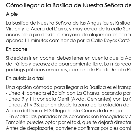
Cómo llegar a la Basílica de Nuestra Señora de
A pie
La Basílica de Nuestra Señora de las Angustias está sit
Virgen y la Acera del Darro, y muy cerca de la calle San
accesible a pie desde la mayoría de alojamientos céntric
apenas 11 minutos caminando por la Calle Reyes Católi
En coche
Si decides ir en coche, debes tener en cuenta que la Acer
de tráfico y escasez de aparcamiento libre. Lo más rec
parkings públicos cercanos, como el de Puerta Real o Pa
En autobús o taxi
Una opción cómoda para llegar a la Basílica es el transp
- Línea 4: conecta el Zaidín con La Chana, pasando po
- Línea 9 y 11: conecta Genil (Avda. Cervantes) con La
- Líneas 21 y 33: parten desde la zona de la estación de 
Acera del Darro. El 33 llega hasta Cenes de la Vega.
- En Metro: las paradas más cercanas son Recogidas y A
También puedes optar por el taxi, que te dejará direct
Antes de desplazarte, conviene confirmar posibles cambi