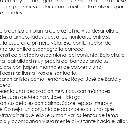
o central y una imagen de San Cecilio, atribuida a José
 del que podemos destacar un crucificado realizado por
e Lourdes.
 organiza en planta de cruz latina y se desarrolla a
las a ambos lados que, al comunicarse entre sí,
ría esperar a primera vista. Esa combinación de
en una auténtica escenografía barroca.
sifica el efecto ascensional del conjunto. Bajo ella, el
una teatralidad muy propia del barroco andaluz.
uecidos con jaspes, mármoles de colores y una
icos más llamativos del santuario.
iciparon artistas como Fernández Raya, José de Bada y
dera.
resenta una decoración muy rica, con mármoles
s de Juan de Medina y José Hidalgo.
rvan sus detalles con calma. Sobre repisas, muros y
e Cornejo, un conjunto de catorce esculturas que
raordinaria. A ello se suman varios lienzos de tema
io y acompañan visualmente al visitante hacia el altar.