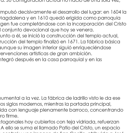
impulsó decisivamente el desarrollo del lugar: en 1604 la
 Magdalena y en 1610 quedó erigida como parroquia
irgen fue completándose con la incorporación del Cristo
el conjunto devocional que hoy se venera.
nto a él, se inició la construcción del templo actual,
rucción del templo finalizó en 1671. La fábrica básica
 aunque su imagen interior siguió enriqueciéndose
intervenciones artísticas de gran ambición.
 integró después en la casa parroquial y en las
mental a la vez. La fábrica de ladrillo visto le da ese
os siglos modernos, mientras la portada principal,
bida con lenguaje plenamente barroco, concentrando
ro firme.
togonales hoy cubiertos con teja vidriada, refuerzan
ello se suma el llamado Patio del Cristo, un espacio