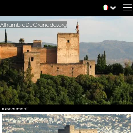
AlhambraDeGranada.org
« Monumenti