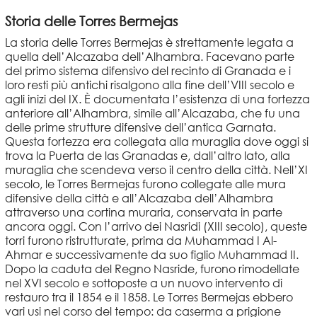
Storia delle Torres Bermejas
La storia delle Torres Bermejas è strettamente legata a
quella dell’Alcazaba dell’Alhambra. Facevano parte
del primo sistema difensivo del recinto di Granada e i
loro resti più antichi risalgono alla fine dell’VIII secolo e
agli inizi del IX. È documentata l’esistenza di una fortezza
anteriore all’Alhambra, simile all’Alcazaba, che fu una
delle prime strutture difensive dell’antica Garnata.
Questa fortezza era collegata alla muraglia dove oggi si
trova la Puerta de las Granadas e, dall’altro lato, alla
muraglia che scendeva verso il centro della città. Nell’XI
secolo, le Torres Bermejas furono collegate alle mura
difensive della città e all’Alcazaba dell’Alhambra
attraverso una cortina muraria, conservata in parte
ancora oggi. Con l’arrivo dei Nasridi (XIII secolo), queste
torri furono ristrutturate, prima da Muhammad I Al-
Ahmar e successivamente da suo figlio Muhammad II.
Dopo la caduta del Regno Nasride, furono rimodellate
nel XVI secolo e sottoposte a un nuovo intervento di
restauro tra il 1854 e il 1858. Le Torres Bermejas ebbero
vari usi nel corso del tempo: da caserma a prigione