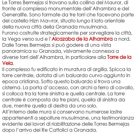
Le Torres Bermejas si trovano sulla collina del Mauror, di
fronte al complesso monumentale dell’Alhambra e del
Generalife. Sono formate da tre torri che facevano parte
del castello Hizn Mawror, situato lungo il lato orientale
della nuova città della Granada musulmana.
Furono costruite strategicamente per sorvegliare la città,
la Vega verso sud e l’
Alcazaba de la Alhambra
a nord.
Dalle Torres Bermejas si può godere di una vista
panoramica su Granada, visivamente connessa a
diverse torri dell’Alhambra, in particolare alla
Torre de la
Vela
.
Il complesso fu edificato in muratura di argilla. Spicca la
torre centrale, dotata di un baluardo curvo aggiunto in
epoca cristiana. Sotto questo baluardo si trova una
cisterna. La porta d’accesso, con archi a ferro di cavallo,
si colloca tra la torre sinistra e quella centrale. La torre
centrale è composta da tre piani, quella di sinistra da
due, mentre quella di destra da uno solo.
All’interno delle mura si conservano numerose lastre
appartenenti a sepolture musulmane, una testimonianza
evidente dei lavori di riabilitazione delle Torres Bermejas
dopo l’arrivo dei Re Cattolici a Granada.