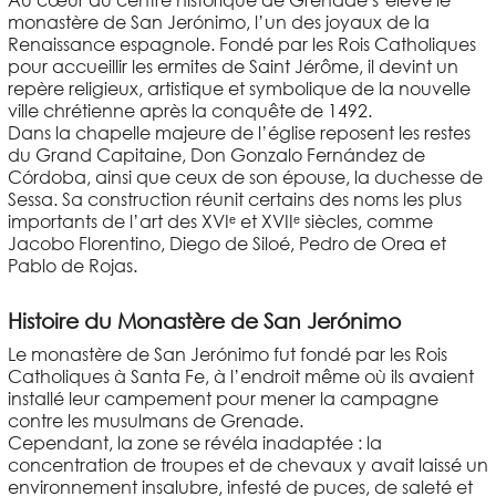
Au cœur du centre historique de Grenade s’élève le
monastère de San Jerónimo, l’un des joyaux de la
Renaissance espagnole. Fondé par les Rois Catholiques
pour accueillir les ermites de Saint Jérôme, il devint un
repère religieux, artistique et symbolique de la nouvelle
ville chrétienne après la conquête de 1492.
Dans la chapelle majeure de l’église reposent les restes
du Grand Capitaine, Don Gonzalo Fernández de
Córdoba, ainsi que ceux de son épouse, la duchesse de
Sessa. Sa construction réunit certains des noms les plus
importants de l’art des XVIᵉ et XVIIᵉ siècles, comme
Jacobo Florentino, Diego de Siloé, Pedro de Orea et
Pablo de Rojas.
Histoire du Monastère de San Jerónimo
Le monastère de San Jerónimo fut fondé par les Rois
Catholiques à Santa Fe, à l’endroit même où ils avaient
installé leur campement pour mener la campagne
contre les musulmans de Grenade.
Cependant, la zone se révéla inadaptée : la
concentration de troupes et de chevaux y avait laissé un
environnement insalubre, infesté de puces, de saleté et