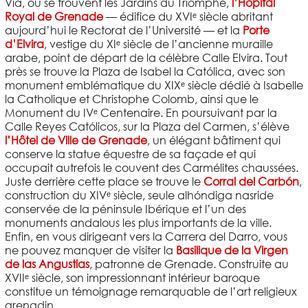
Vía, où se trouvent les Jardins du Triomphe,
l’Hôpital
Royal de Grenade
— édifice du XVIᵉ siècle abritant
aujourd’hui le Rectorat de l’Université — et la
Porte
d’Elvira
, vestige du XIᵉ siècle de l’ancienne muraille
arabe, point de départ de la célèbre Calle Elvira. Tout
près se trouve la Plaza de Isabel la Católica, avec son
monument emblématique du XIXᵉ siècle dédié à Isabelle
la Catholique et Christophe Colomb, ainsi que le
Monument du IVᵉ Centenaire. En poursuivant par la
Calle Reyes Católicos, sur la Plaza del Carmen, s’élève
l’Hôtel de Ville de Grenade
, un élégant bâtiment qui
conserve la statue équestre de sa façade et qui
occupait autrefois le couvent des Carmélites chaussées.
Juste derrière cette place se trouve le
Corral del Carbón
,
construction du XIVᵉ siècle, seule alhóndiga nasride
conservée de la péninsule Ibérique et l’un des
monuments andalous les plus importants de la ville.
Enfin, en vous dirigeant vers la Carrera del Darro, vous
ne pouvez manquer de visiter la
Basilique de la Virgen
de las Angustias
, patronne de Grenade. Construite au
XVIIᵉ siècle, son impressionnant intérieur baroque
constitue un témoignage remarquable de l’art religieux
grenadin.