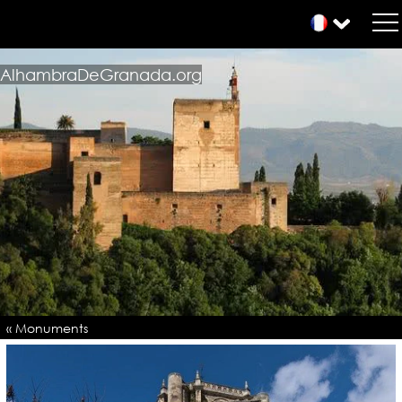
AlhambraDeGranada.org
« Monuments