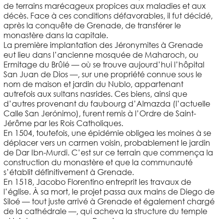
de terrains marécageux propices aux maladies et aux
décès. Face à ces conditions défavorables, il fut décidé,
après la conquête de Grenade, de transférer le
monastère dans la capitale.
La première implantation des Jéronymites à Grenade
eut lieu dans l’ancienne mosquée de Maharoch, ou
Ermitage du Brûlé — où se trouve aujourd’hui l’hôpital
San Juan de Dios —, sur une propriété connue sous le
nom de maison et jardin du Nublo, appartenant
autrefois aux sultans nasrides. Ces biens, ainsi que
d’autres provenant du faubourg d’Almazda (l’actuelle
Calle San Jerónimo), furent remis à l’Ordre de Saint-
Jérôme par les Rois Catholiques.
En 1504, toutefois, une épidémie obligea les moines à se
déplacer vers un carmen voisin, probablement le jardin
de Dar Ibn-Murdi. C’est sur ce terrain que commença la
construction du monastère et que la communauté
s’établit définitivement à Grenade.
En 1518, Jacobo Florentino entreprit les travaux de
l’église. À sa mort, le projet passa aux mains de Diego de
Siloé — tout juste arrivé à Grenade et également chargé
de la cathédrale —, qui acheva la structure du temple