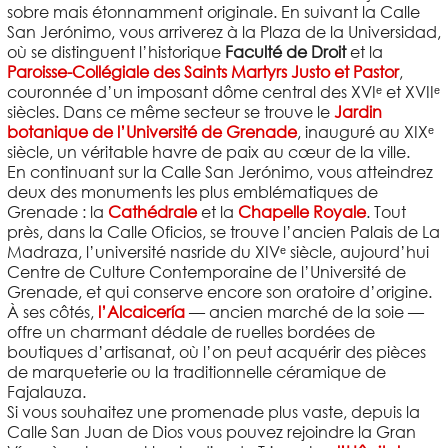
sobre mais étonnamment originale. En suivant la Calle
San Jerónimo, vous arriverez à la Plaza de la Universidad,
où se distinguent l’historique
Faculté de Droit
et la
Paroisse-Collégiale des Saints Martyrs Justo et Pastor
,
couronnée d’un imposant dôme central des XVIᵉ et XVIIᵉ
siècles. Dans ce même secteur se trouve le
Jardin
botanique de l’Université de Grenade
, inauguré au XIXᵉ
siècle, un véritable havre de paix au cœur de la ville.
En continuant sur la Calle San Jerónimo, vous atteindrez
deux des monuments les plus emblématiques de
Grenade : la
Cathédrale
et la
Chapelle Royale
. Tout
près, dans la Calle Oficios, se trouve l’ancien Palais de La
Madraza, l’université nasride du XIVᵉ siècle, aujourd’hui
Centre de Culture Contemporaine de l’Université de
Grenade, et qui conserve encore son oratoire d’origine.
À ses côtés,
l’Alcaicería
— ancien marché de la soie —
offre un charmant dédale de ruelles bordées de
boutiques d’artisanat, où l’on peut acquérir des pièces
de marqueterie ou la traditionnelle céramique de
Fajalauza.
Si vous souhaitez une promenade plus vaste, depuis la
Calle San Juan de Dios vous pouvez rejoindre la Gran