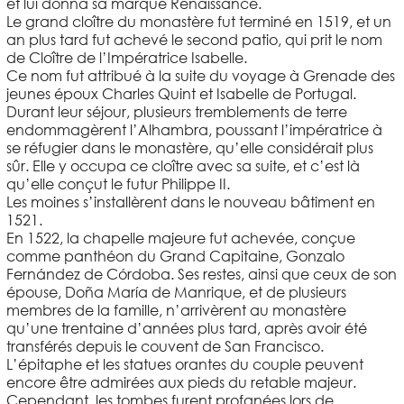
et lui donna sa marque Renaissance.
Le grand cloître du monastère fut terminé en 1519, et un
an plus tard fut achevé le second patio, qui prit le nom
de Cloître de l’Impératrice Isabelle.
Ce nom fut attribué à la suite du voyage à Grenade des
jeunes époux Charles Quint et Isabelle de Portugal.
Durant leur séjour, plusieurs tremblements de terre
endommagèrent l’Alhambra, poussant l’impératrice à
se réfugier dans le monastère, qu’elle considérait plus
sûr. Elle y occupa ce cloître avec sa suite, et c’est là
qu’elle conçut le futur Philippe II.
Les moines s’installèrent dans le nouveau bâtiment en
1521.
En 1522, la chapelle majeure fut achevée, conçue
comme panthéon du Grand Capitaine, Gonzalo
Fernández de Córdoba. Ses restes, ainsi que ceux de son
épouse, Doña María de Manrique, et de plusieurs
membres de la famille, n’arrivèrent au monastère
qu’une trentaine d’années plus tard, après avoir été
transférés depuis le couvent de San Francisco.
L’épitaphe et les statues orantes du couple peuvent
encore être admirées aux pieds du retable majeur.
Cependant, les tombes furent profanées lors de