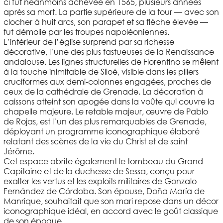
ci fut néanmoins achevée en 1565, plusieurs années
après sa mort. La partie supérieure de la tour — avec son
clocher à huit arcs, son parapet et sa flèche élevée —
fut démolie par les troupes napoléoniennes.
L’intérieur de l’église surprend par sa richesse
décorative, l’une des plus fastueuses de la Renaissance
andalouse. Les lignes structurelles de Florentino se mêlent
à la touche inimitable de Siloé, visible dans les piliers
cruciformes aux demi-colonnes engagées, proches de
ceux de la cathédrale de Grenade. La décoration à
caissons atteint son apogée dans la voûte qui couvre la
chapelle majeure. Le retable majeur, œuvre de Pablo
de Rojas, est l’un des plus remarquables de Grenade,
déployant un programme iconographique élaboré
relatant des scènes de la vie du Christ et de saint
Jérôme.
Cet espace abrite également le tombeau du Grand
Capitaine et de la duchesse de Sessa, conçu pour
exalter les vertus et les exploits militaires de Gonzalo
Fernández de Córdoba. Son épouse, Doña María de
Manrique, souhaitait que son mari repose dans un décor
iconographique idéal, en accord avec le goût classique
de son époque.