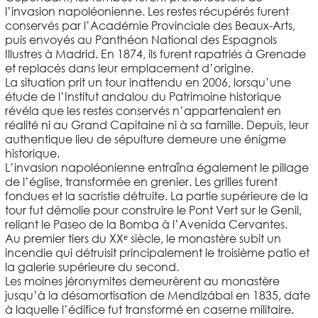
l’invasion napoléonienne. Les restes récupérés furent
conservés par l’Académie Provinciale des Beaux-Arts,
puis envoyés au Panthéon National des Espagnols
Illustres à Madrid. En 1874, ils furent rapatriés à Grenade
et replacés dans leur emplacement d’origine.
La situation prit un tour inattendu en 2006, lorsqu’une
étude de l’Institut andalou du Patrimoine historique
révéla que les restes conservés n’appartenaient en
réalité ni au Grand Capitaine ni à sa famille. Depuis, leur
authentique lieu de sépulture demeure une énigme
historique.
L’invasion napoléonienne entraîna également le pillage
de l’église, transformée en grenier. Les grilles furent
fondues et la sacristie détruite. La partie supérieure de la
tour fut démolie pour construire le Pont Vert sur le Genil,
reliant le Paseo de la Bomba à l’Avenida Cervantes.
Au premier tiers du XXᵉ siècle, le monastère subit un
incendie qui détruisit principalement le troisième patio et
la galerie supérieure du second.
Les moines jéronymites demeurèrent au monastère
jusqu’à la désamortisation de Mendizábal en 1835, date
à laquelle l’édifice fut transformé en caserne militaire.